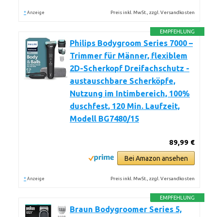
*
Preis inkl. MwSt., zzgl. Versandkosten
Anzeige
EMPFEHLUNG
Philips Bodygroom Series 7000 –
Trimmer für Männer, flexiblem
2D-Scherkopf Dreifachschutz -
austauschbare Scherköpfe,
Nutzung im Intimbereich, 100%
duschfest, 120 Min. Laufzeit,
Modell BG7480/15
89,99 €
Bei Amazon ansehen
*
Preis inkl. MwSt., zzgl. Versandkosten
Anzeige
EMPFEHLUNG
Braun Bodygroomer Series 5,