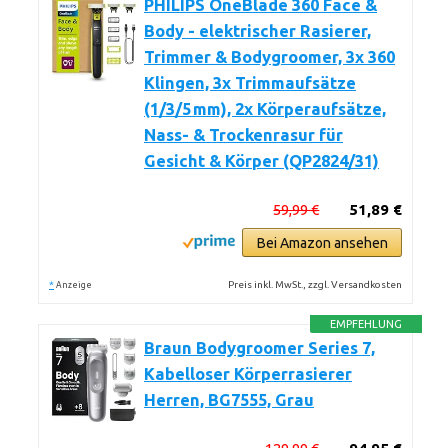
PHILIPS OneBlade 360 Face &
Body - elektrischer Rasierer,
Trimmer & Bodygroomer, 3x 360
Klingen, 3x Trimmaufsätze
(1/3/5 mm), 2x Körperaufsätze,
Nass- & Trockenrasur für
Gesicht & Körper (QP2824/31)
59,99 €
51,89 €
Bei Amazon ansehen
*
Preis inkl. MwSt., zzgl. Versandkosten
Anzeige
EMPFEHLUNG
Braun Bodygroomer Series 7,
Kabelloser Körperrasierer
Herren, BG7555, Grau