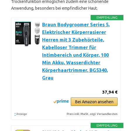
Trockenfunktion ermöglichen zudem eine schonende
Anwendung, besonders bei empfindlicher Haut.
EMPFEHLUNG
Braun Bodygroomer Series 5,
Elektrischer Körperrasierer
Herren mit 3 Zubehörteile,
Kabelloser Trimmer für
Intimbereich und Körper, 100
Min Akku, Wasserdichter
Körperhaartrimmer, BG5340,
Grau
37,94 €
Bei Amazon ansehen
*
Preis inkl. MwSt., zzgl. Versandkosten
Anzeige
EMPFEHLUNG