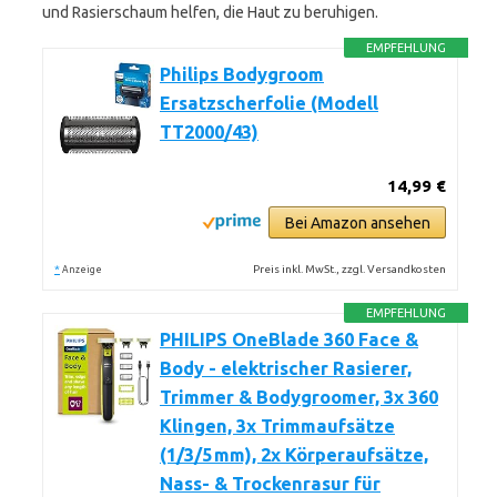
und Rasierschaum helfen, die Haut zu beruhigen.
EMPFEHLUNG
Philips Bodygroom
Ersatzscherfolie (Modell
TT2000/43)
14,99 €
Bei Amazon ansehen
*
Preis inkl. MwSt., zzgl. Versandkosten
Anzeige
EMPFEHLUNG
PHILIPS OneBlade 360 Face &
Body - elektrischer Rasierer,
Trimmer & Bodygroomer, 3x 360
Klingen, 3x Trimmaufsätze
(1/3/5 mm), 2x Körperaufsätze,
Nass- & Trockenrasur für