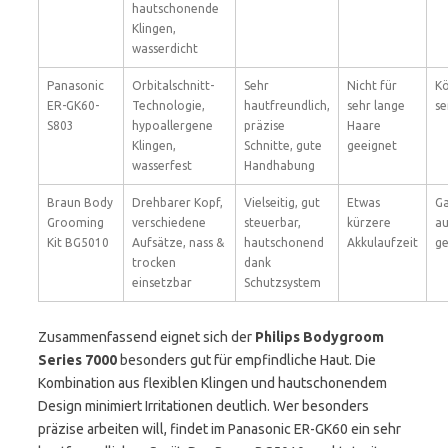
hautschonende
Klingen,
wasserdicht
Panasonic
Orbitalschnitt-
Sehr
Nicht für
Kö
ER-GK60-
Technologie,
hautfreundlich,
sehr lange
se
S803
hypoallergene
präzise
Haare
Klingen,
Schnitte, gute
geeignet
wasserfest
Handhabung
Braun Body
Drehbarer Kopf,
Vielseitig, gut
Etwas
Ga
Grooming
verschiedene
steuerbar,
kürzere
au
Kit BG5010
Aufsätze, nass &
hautschonend
Akkulaufzeit
ge
trocken
dank
einsetzbar
Schutzsystem
Zusammenfassend eignet sich der
Philips Bodygroom
Series 7000
besonders gut für empfindliche Haut. Die
Kombination aus flexiblen Klingen und hautschonendem
Design minimiert Irritationen deutlich. Wer besonders
präzise arbeiten will, findet im Panasonic ER-GK60 ein sehr