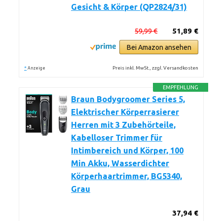
Gesicht & Körper (QP2824/31)
59,99 €
51,89 €
Bei Amazon ansehen
*
Preis inkl. MwSt., zzgl. Versandkosten
Anzeige
EMPFEHLUNG
Braun Bodygroomer Series 5,
Elektrischer Körperrasierer
Herren mit 3 Zubehörteile,
Kabelloser Trimmer für
Intimbereich und Körper, 100
Min Akku, Wasserdichter
Körperhaartrimmer, BG5340,
Grau
37,94 €