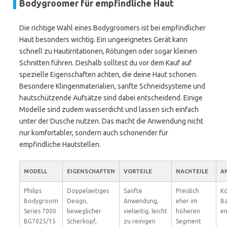
Bodygroomer für empfindliche Haut
Die richtige Wahl eines Bodygroomers ist bei empfindlicher
Haut besonders wichtig. Ein ungeeignetes Gerät kann
schnell zu Hautirritationen, Rötungen oder sogar kleinen
Schnitten führen. Deshalb solltest du vor dem Kauf auf
spezielle Eigenschaften achten, die deine Haut schonen.
Besondere Klingenmaterialien, sanfte Schneidsysteme und
hautschützende Aufsätze sind dabei entscheidend. Einige
Modelle sind zudem wasserdicht und lassen sich einfach
unter der Dusche nutzen. Das macht die Anwendung nicht
nur komfortabler, sondern auch schonender für
empfindliche Hautstellen.
MODELL
EIGENSCHAFTEN
VORTEILE
NACHTEILE
A
Philips
Doppelseitiges
Sanfte
Preislich
K
Bodygroom
Design,
Anwendung,
eher im
Ba
Series 7000
beweglicher
vielseitig, leicht
höheren
em
BG7025/15
Scherkopf,
zu reinigen
Segment