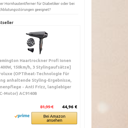
der Hornhautentferner für Diabetiker oder bei
chblutungsstörungen geeignet?
tseller
emington Haartrockner Profi Ionen
2400W, 150km/h, 3 Stylingaufsätze]
roluxe (OPTIheat-Technologie für
ang anhaltende Styling-Ergebnisse,
onenpflege - Anti Frizz, langlebiger
C-Motor) AC9140B
81,99 €
44,96 €
Bei Amazon
ansehen