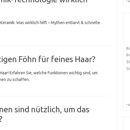
*
A
 Keramik: Was wirklich hilft – Mythen entlarvt & schnelle
R
P
tigen Föhn für feines Haar?
S
G
Haar! Erfahren Sie, welche Funktionen wichtig sind, um
men zu schaffen.
*
A
en sind nützlich, um das
?