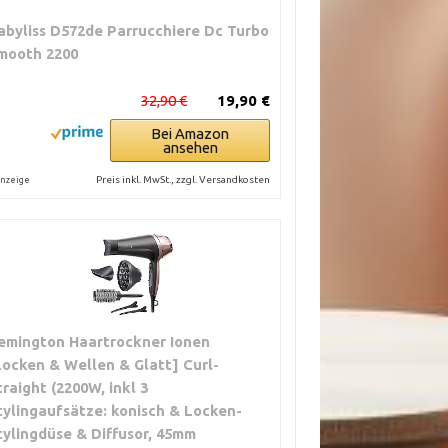
abyliss D572de Parrucchiere Dc Turbo
mooth 2200
32,90 €
19,90 €
Bei Amazon
ansehen
Preis inkl. MwSt., zzgl. Versandkosten
nzeige
emington Haartrockner Ionen
Locken & Wellen & Glatt] Curl-
traight (2200W, inkl 3
tylingaufsätze: konisch & Locken-
tylingdüse & Diffusor, 45mm