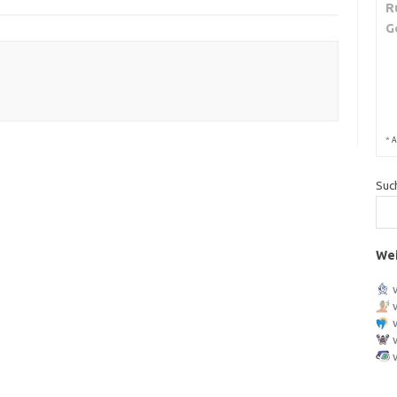
R
G
*
A
Suc
Wei