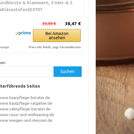
undbürste & Klammern, 3 Heiz-& 2
ebläsestufen)D5707
39,99 €
38,47 €
Bei Amazon
ansehen
Preis inkl. MwSt., zzgl. Versandkosten
nzeige
hen
Suchen
terführende Seiten
www.haarpflege-berater.de
www.hautpflege-ratgeber.de
www.zahnpflege-berater.de
www.rasur-und-enthaarung.de
www.wiegen-und-messen.de