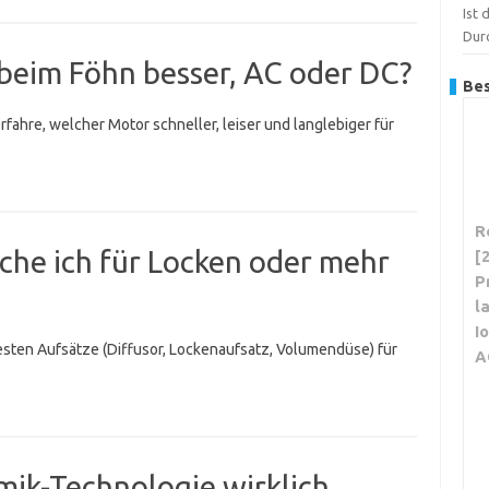
Ist 
Dur
beim Föhn besser, AC oder DC?
Bes
fahre, welcher Motor schneller, leiser und langlebiger für
R
che ich für Locken oder mehr
[
P
l
I
sten Aufsätze (Diffusor, Lockenaufsatz, Volumendüse) für
A
amik-Technologie wirklich