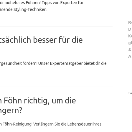
für müheloses Föhnen! Tipps von Experten für
arende Styling-Techniken.
R
D
K
sächlich besser für die
g
&
A
rgesundheit fördern! Unser Expertenratgeber bietet dir die
*
A
 Föhn richtig, um die
ngern?
en Föhn-Reinigung! Verlängern Sie die Lebensdauer Ihres