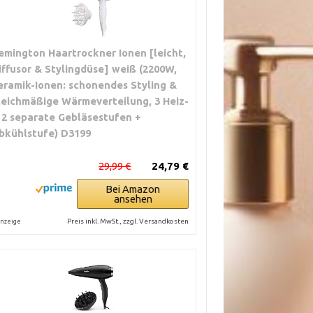
emington Haartrockner Ionen [leicht,
iffusor & Stylingdüse] weiß (2200W,
eramik-Ionen: schonendes Styling &
leichmäßige Wärmeverteilung, 3 Heiz-
 2 separate Gebläsestufen +
bkühlstufe) D3199
29,99 €
24,79 €
Bei Amazon
ansehen
Preis inkl. MwSt., zzgl. Versandkosten
nzeige