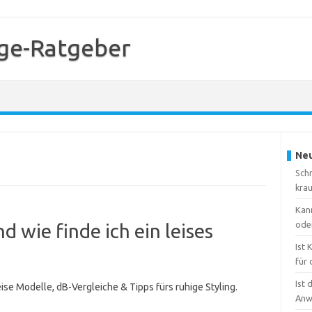
ge-Ratgeber
Neu
Sch
kra
Kan
ode
d wie finde ich ein leises
Ist
für 
Ist 
eise Modelle, dB-Vergleiche & Tipps fürs ruhige Styling.
Anw