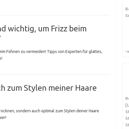
B
S
d wichtig, um Frizz beim
?
eim Föhnen zu vermeiden! Tipps von Experten für glattes,
*
A
s!
ch zum Stylen meiner Haare
R
[
Trocknen, sondern auch optimal zum Stylen deiner Haare
S
ier!
S
S