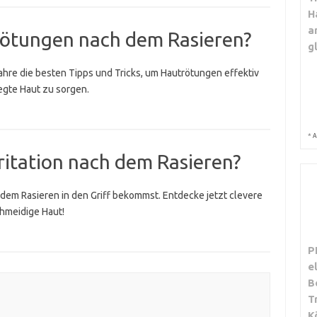
H
a
rötungen nach dem Rasieren?
g
ahre die besten Tipps und Tricks, um Hautrötungen effektiv
egte Haut zu sorgen.
*
A
ritation nach dem Rasieren?
h dem Rasieren in den Griff bekommst. Entdecke jetzt clevere
chmeidige Haut!
P
e
B
T
K