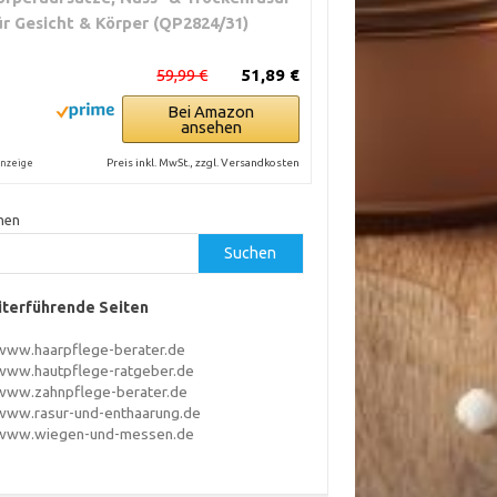
ür Gesicht & Körper (QP2824/31)
59,99 €
51,89 €
Bei Amazon
ansehen
Preis inkl. MwSt., zzgl. Versandkosten
nzeige
hen
Suchen
terführende Seiten
www.haarpflege-berater.de
www.hautpflege-ratgeber.de
www.zahnpflege-berater.de
www.rasur-und-enthaarung.de
www.wiegen-und-messen.de