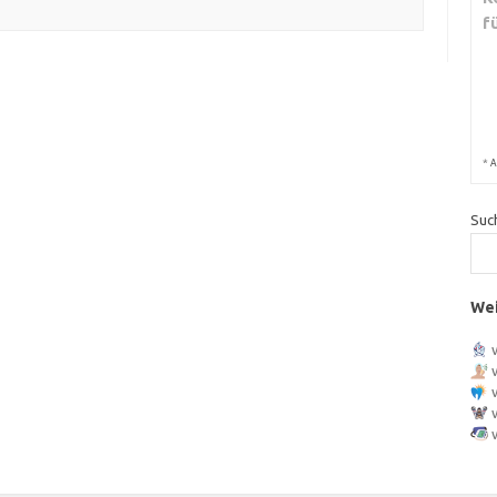
f
*
A
Suc
Wei