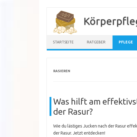
Zum
Inhalt
Körperpfle
springen
STARTSEITE
RATGEBER
PFLEGE
RASIEREN
Was hilft am effektiv
der Rasur?
Wie du lästiges Jucken nach der Rasur effek
der Rasur. Jetzt entdecken!