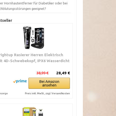
der Hornhautentferner für Diabetiker oder bei
chblutungsstörungen geeignet?
tseller
rightup Rasierer Herren Elektrisch
it 4D-Schwebekopf, IPX6 Wasserdicht
38,99 €
28,49 €
Bei Amazon
ansehen
Preis inkl. MwSt., zzgl. Versandkosten
nzeige