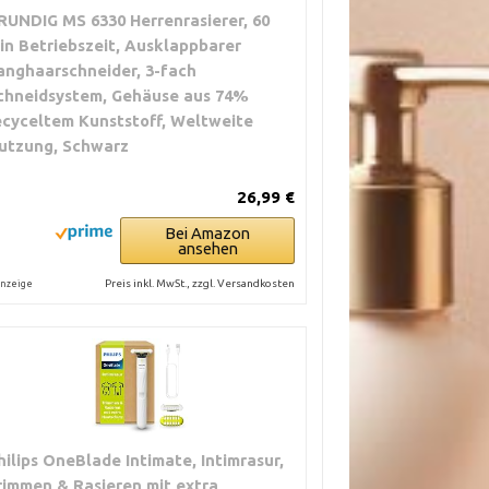
RUNDIG MS 6330 Herrenrasierer, 60
in Betriebszeit, Ausklappbarer
anghaarschneider, 3-fach
chneidsystem, Gehäuse aus 74%
ecyceltem Kunststoff, Weltweite
utzung, Schwarz
26,99 €
Bei Amazon
ansehen
Preis inkl. MwSt., zzgl. Versandkosten
nzeige
hilips OneBlade Intimate, Intimrasur,
rimmen & Rasieren mit extra