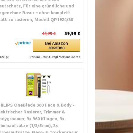
autschutz, Für eine gründliche und
ngenehme Rasur – ohne komplett
latt zu rasieren, Modell QP1924/30
44,99 €
39,99 €
Bei Amazon
ansehen
Preis inkl. MwSt., zzgl. Versandkosten
nzeige
HILIPS OneBlade 360 Face & Body -
lektrischer Rasierer, Trimmer &
odygroomer, 3x 360 Klingen, 3x
rimmaufsätze (1/3/5 mm), 2x
örperaufsätze, Nass- & Trockenrasur