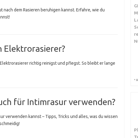
G
ut nach dem Rasieren beruhigen kannst. Erfahre, wie du
M
annst!
L
S
r
N
 Elektrorasierer?
ektrorasierer richtig reinigst und pflegst. So bleibt er lange
*
A
uch für Intimrasur verwenden?
asur verwenden kannst – Tipps, Tricks und alles, was du wissen
schmeidig!
P
T