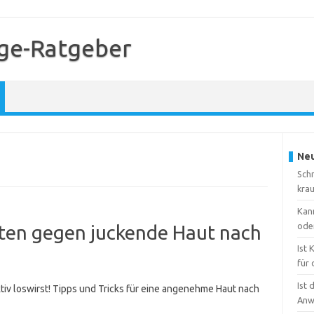
ge-Ratgeber
Neu
Sch
kra
Kan
ode
sten gegen juckende Haut nach
Ist
für 
Ist 
tiv loswirst! Tipps und Tricks für eine angenehme Haut nach
Anw