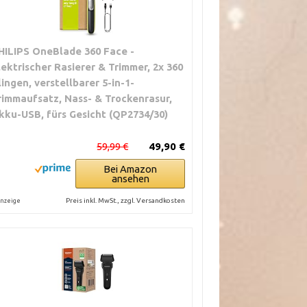
HILIPS OneBlade 360 Face -
lektrischer Rasierer & Trimmer, 2x 360
lingen, verstellbarer 5-in-1-
rimmaufsatz, Nass- & Trockenrasur,
kku-USB, fürs Gesicht (QP2734/30)
59,99 €
49,90 €
Bei Amazon
ansehen
Preis inkl. MwSt., zzgl. Versandkosten
nzeige