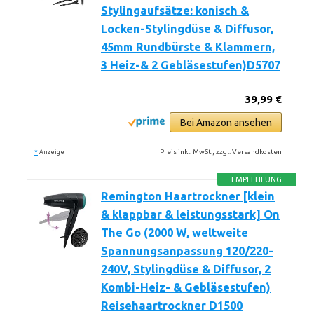
Stylingaufsätze: konisch &
Locken-Stylingdüse & Diffusor,
45mm Rundbürste & Klammern,
3 Heiz-& 2 Gebläsestufen)D5707
39,99 €
Bei Amazon ansehen
*
Preis inkl. MwSt., zzgl. Versandkosten
Anzeige
EMPFEHLUNG
Remington Haartrockner [klein
& klappbar & leistungsstark] On
The Go (2000 W, weltweite
Spannungsanpassung 120/220-
240V, Stylingdüse & Diffusor, 2
Kombi-Heiz- & Gebläsestufen)
Reisehaartrockner D1500