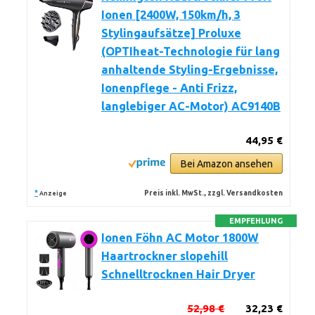
Ionen [2400W, 150km/h, 3
Stylingaufsätze] Proluxe
(OPTIheat-Technologie für lang
anhaltende Styling-Ergebnisse,
Ionenpflege - Anti Frizz,
langlebiger AC-Motor) AC9140B
44,95 €
Bei Amazon ansehen
*
Preis inkl. MwSt., zzgl. Versandkosten
Anzeige
EMPFEHLUNG
Ionen Föhn AC Motor 1800W
Haartrockner slopehill
Schnelltrocknen Hair Dryer
52,98 €
32,23 €