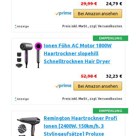
29,99 €
24,79 €
Bei Amazon ansehen
*
Preis inkl. MwSt., zzgl. Versandkosten
Anzeige
EMPFEHLUNG
Ionen Föhn AC Motor 1800W
Haartrockner slopehill
Schnelltrocknen Hair Dryer
52,98 €
32,23 €
Bei Amazon ansehen
*
Preis inkl. MwSt., zzgl. Versandkosten
Anzeige
EMPFEHLUNG
Remington Haartrockner Profi
Ionen [2400W, 150km/h, 3
Stylingaufsätze] Proluxe