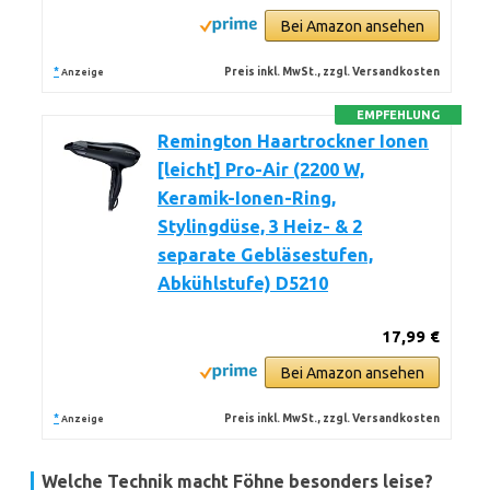
Bei Amazon ansehen
*
Preis inkl. MwSt., zzgl. Versandkosten
Anzeige
EMPFEHLUNG
Remington Haartrockner Ionen
[leicht] Pro-Air (2200 W,
Keramik-Ionen-Ring,
Stylingdüse, 3 Heiz- & 2
separate Gebläsestufen,
Abkühlstufe) D5210
17,99 €
Bei Amazon ansehen
*
Preis inkl. MwSt., zzgl. Versandkosten
Anzeige
Welche Technik macht Föhne besonders leise?