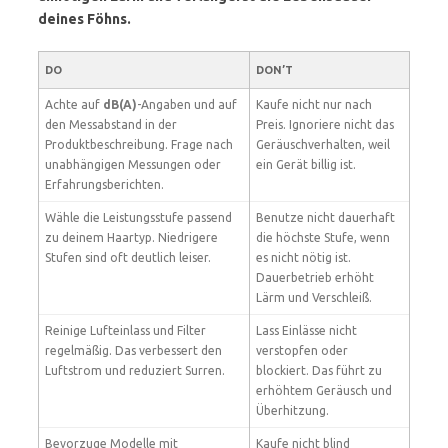
deines Föhns.
DO
DON’T
Achte auf
dB(A)
-Angaben und auf
Kaufe nicht nur nach
den Messabstand in der
Preis. Ignoriere nicht das
Produktbeschreibung. Frage nach
Geräuschverhalten, weil
unabhängigen Messungen oder
ein Gerät billig ist.
Erfahrungsberichten.
Wähle die Leistungsstufe passend
Benutze nicht dauerhaft
zu deinem Haartyp. Niedrigere
die höchste Stufe, wenn
Stufen sind oft deutlich leiser.
es nicht nötig ist.
Dauerbetrieb erhöht
Lärm und Verschleiß.
Reinige Lufteinlass und Filter
Lass Einlässe nicht
regelmäßig. Das verbessert den
verstopfen oder
Luftstrom und reduziert Surren.
blockiert. Das führt zu
erhöhtem Geräusch und
Überhitzung.
Bevorzuge Modelle mit
Kaufe nicht blind