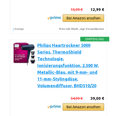
15,99 €
12,99 €
Bei Amazon ansehen
*
Preis inkl. MwSt., zzgl. Versandkosten
Anzeige
EMPFEHLUNG
Philips Haartrockner 5000
Series, ThermoShield
Technologie,
Ionisierungsfunktion, 2.300 W,
Metallic-Blau, mit 9-mm- und
11-mm-Stylingdüse,
Volumendiffusor, BHD510/20
54,99 €
39,00 €
Bei Amazon ansehen