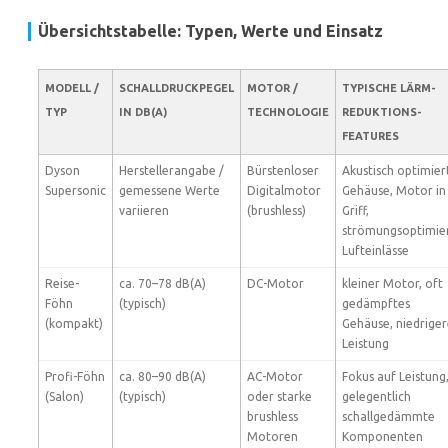
Übersichtstabelle: Typen, Werte und Einsatz
MODELL /
SCHALLDRUCKPEGEL
MOTOR /
TYPISCHE LÄRM-
TYP
IN DB(A)
TECHNOLOGIE
REDUKTIONS-
FEATURES
Dyson
Herstellerangabe /
Bürstenloser
Akustisch optimier
Supersonic
gemessene Werte
Digitalmotor
Gehäuse, Motor in
variieren
(brushless)
Griff,
strömungsoptimie
Lufteinlässe
Reise-
ca. 70–78 dB(A)
DC-Motor
kleiner Motor, oft
Föhn
(typisch)
gedämpftes
(kompakt)
Gehäuse, niedrige
Leistung
Profi-Föhn
ca. 80–90 dB(A)
AC-Motor
Fokus auf Leistung
(Salon)
(typisch)
oder starke
gelegentlich
brushless
schallgedämmte
Motoren
Komponenten