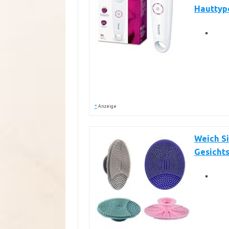
Hauttyp
*
Anzeige
Weich Si
Gesichts