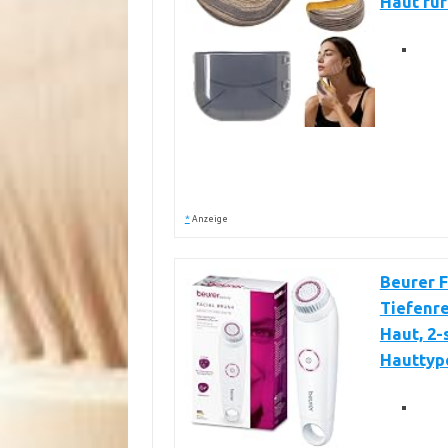
Haut für
*
Anzeige
Beurer F
Tiefenre
Haut, 2-
Hauttyp