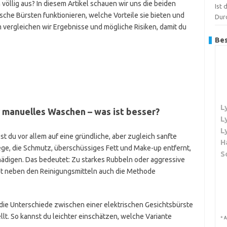
völlig aus? In diesem Artikel schauen wir uns die beiden
Ist 
sche Bürsten funktionieren, welche Vorteile sie bieten und
Dur
vergleichen wir Ergebnisse und mögliche Risiken, damit du
Bes
L
 manuelles Waschen – was ist besser?
L
L
t du vor allem auf eine gründliche, aber zugleich sanfte
H
lege, die Schmutz, überschüssiges Fett und Make-up entfernt,
S
hädigen. Das bedeutet: Zu starkes Rubbeln oder aggressive
st neben den Reinigungsmitteln auch die Methode
 die Unterschiede zwischen einer elektrischen Gesichtsbürste
. So kannst du leichter einschätzen, welche Variante
*
A