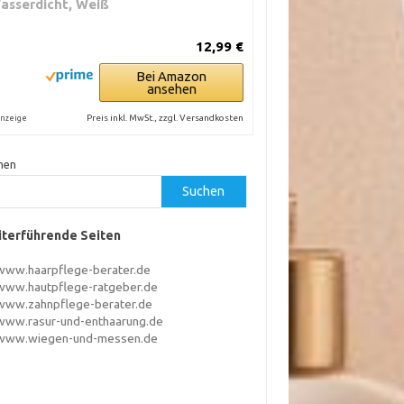
asserdicht, Weiß
12,99 €
Bei Amazon
ansehen
Preis inkl. MwSt., zzgl. Versandkosten
nzeige
hen
Suchen
terführende Seiten
www.haarpflege-berater.de
www.hautpflege-ratgeber.de
www.zahnpflege-berater.de
www.rasur-und-enthaarung.de
www.wiegen-und-messen.de