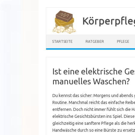
Zum
Inhalt
Körperpfle
springen
STARTSEITE
RATGEBER
PFLEGE
Ist eine elektrische G
manuelles Waschen?
Du kennst das sicher: Morgens und abends g
Routine. Manchmal reicht das einfache Rei
entfernen. Doch nicht immer fühlt sich die 
elektrische Gesichtsbürsten ins Spiel. Dies
gleichzeitig eine sanftere Pflege als die h
Handwäsche durch so eine Bürste zu ersetze