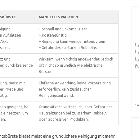
TSBÜRSTE
MANUELLES WASCHEN
nigung
+ Schnell und unkompliziert
en Aufsätzen
+ Kostengünstig
 Akku
– Reinigung kann weniger intensiv sein
L
spreis
– Gefahr des zu starken Rubbelns
L
L
tz und
Wirksam, wenn richtig angewendet, jedoch
en durch kreisende
oft nicht so gründlich wie elektrische
f
Bürsten.
ung, meist mit
Einfache Anwendung, keine Vorbereitung
er Pflege und
erforderlich, kein zusätzlicher
ötig.
Reinigungsaufwand.
*
A
pen geeignet, bei
Grundsätzlich verträglich, aber Gefahr der
ig einsetzen, um
Hautreizungen bei zu starkem Rubbeln
den.
oder aggressiven Produkten.
htsbürste bietet meist eine gründlichere Reinigung mit mehr