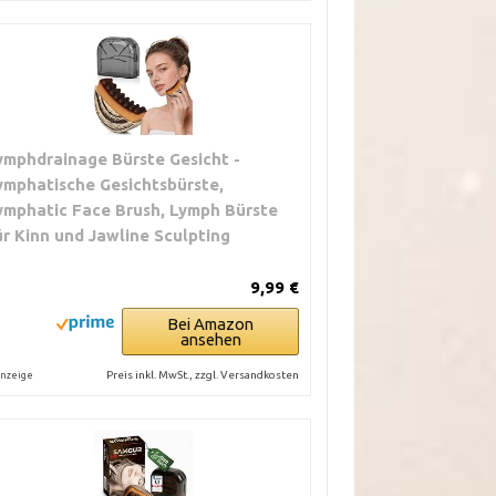
ymphdrainage Bürste Gesicht -
ymphatische Gesichtsbürste,
ymphatic Face Brush, Lymph Bürste
ür Kinn und Jawline Sculpting
9,99 €
Bei Amazon
ansehen
Preis inkl. MwSt., zzgl. Versandkosten
nzeige