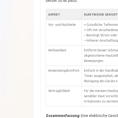
besser zu dir passt.
ASPEKT
ELEKTRISCHE GESICH
Vor- und Nachteile
+ Gründliche Tiefenrei
+ Oft mit verschieden
– Benötigt Strom oder
– Höherer Anschaffung
Wirksamkeit
Entfernt besser Schmu
abgestorbene Hautzell
Bewegungen.
Anwendungskomfort
Einfach in der Handhab
Timer ausgestattet, ab
Reinigung des Geräts n
Verträglichkeit
Für die meisten Hautty
sensibler Haut vorsicht
Irritationen zu vermei
Zusammenfassung:
Eine elektrische Gesic