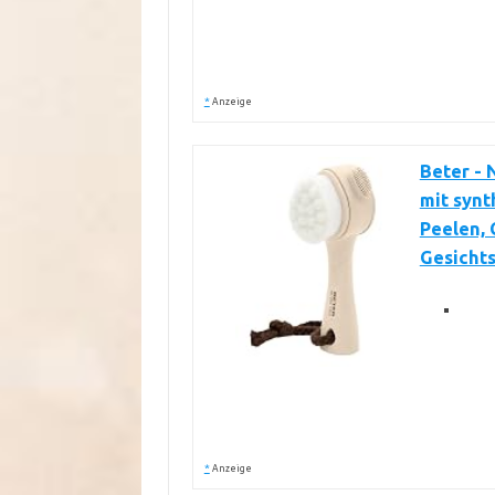
*
Anzeige
Beter - 
mit synt
Peelen, 
Gesicht
*
Anzeige