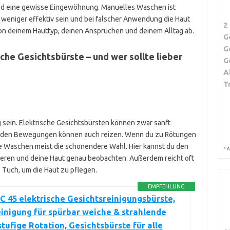
und eine gewisse Eingewöhnung. Manuelles Waschen ist
 weniger effektiv sein und bei falscher Anwendung die Haut
2
on deinem Hauttyp, deinen Ansprüchen und deinem Alltag ab.
G
G
sche Gesichtsbürste – und wer sollte lieber
G
A
T
ig sein. Elektrische Gesichtsbürsten können zwar sanft
erenden Bewegungen können auch reizen. Wenn du zu Rötungen
lle Waschen meist die schonendere Wahl. Hier kannst du den
*
A
eren und deine Haut genau beobachten. Außerdem reicht oft
 Tuch, um die Haut zu pflegen.
EMPFEHLUNG
C 45 elektrische Gesichtsreinigungsbürste,
inigung für spürbar weiche & strahlende
stufige Rotation, Gesichtsbürste für alle