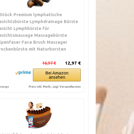
 Stück Premium lymphatische
esichtsbürste Lymphdrainage Bürste
esicht Lymphbürste für
esichtsmassage Massagebürste
lpenfaser Face Brush Massager
rockenbürste mit Naturborsten
16,97 €
12,97 €
Bei Amazon
ansehen
Preis inkl. MwSt., zzgl. Versandkosten
nzeige