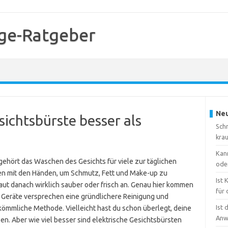
ge-Ratgeber
Neu
esichtsbürste besser als
Sch
kra
Kan
ehört das Waschen des Gesichts für viele zur täglichen
ode
ben mit den Händen, um Schmutz, Fett und Make-up zu
Ist
Haut danach wirklich sauber oder frisch an. Genau hier kommen
für 
e Geräte versprechen eine gründlichere Reinigung und
Ist 
erkömmliche Methode. Vielleicht hast du schon überlegt, deine
Anw
n. Aber wie viel besser sind elektrische Gesichtsbürsten