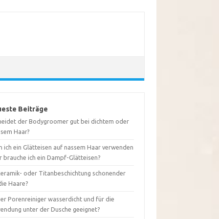
este Beiträge
neidet der Bodygroomer gut bei dichtem oder
usem Haar?
n ich ein Glätteisen auf nassem Haar verwenden
r brauche ich ein Dampf-Glätteisen?
 Keramik- oder Titanbeschichtung schonender
die Haare?
der Porenreiniger wasserdicht und für die
endung unter der Dusche geeignet?