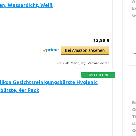
A
en, Wasserdicht, Weiß
E
G
12,99 €
Bei Amazon ansehen
*
A
Preis inkl. MwSt., zzgl. Versandkosten
EMPFEHLUNG
likon Gesichtsreinigungsbürste Hygienic
bürste, 4er Pack
B
G
T
s
G