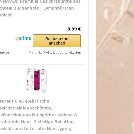
NNAVÉ® Premium Gesichtsbürste aus
chtem Buchenholz – Lymphbürsten
esicht
9,99 €
Bei Amazon
ansehen
Preis inkl. MwSt., zzgl. Versandkosten
nzeige
eurer FC 45 elektrische
esichtsreinigungsbürste,
iefenreinigung für spürbar weiche &
trahlende Haut, 2-stufige Rotation,
esichtsbürste für alle Hauttypen,