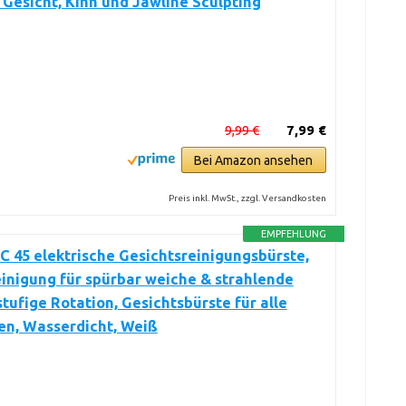
 Gesicht, Kinn und Jawline Sculpting
9,99 €
7,99 €
Bei Amazon ansehen
Preis inkl. MwSt., zzgl. Versandkosten
EMPFEHLUNG
C 45 elektrische Gesichtsreinigungsbürste,
inigung für spürbar weiche & strahlende
stufige Rotation, Gesichtsbürste für alle
en, Wasserdicht, Weiß