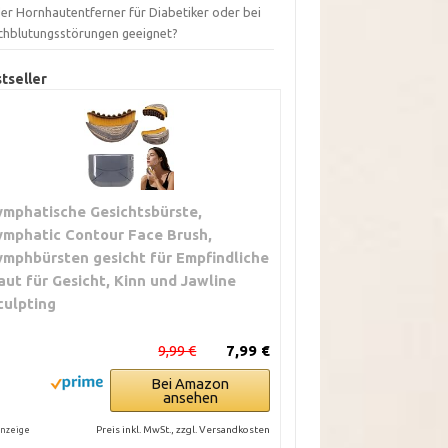
der Hornhautentferner für Diabetiker oder bei
chblutungsstörungen geeignet?
tseller
ymphatische Gesichtsbürste,
ymphatic Contour Face Brush,
ymphbürsten gesicht für Empfindliche
aut für Gesicht, Kinn und Jawline
culpting
9,99 €
7,99 €
Bei Amazon
ansehen
Preis inkl. MwSt., zzgl. Versandkosten
nzeige