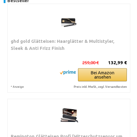
Bestseller
ghd gold Glätteisen: Haarglätter & Multistyler,
Sleek & Anti Frizz Finish
259,00 €
132,99 €
Bei Amazon
ansehen
*
Preis inkl. MwSt., zzgl. Versandkosten
Anzeige
Remington Glätteisen Profi [Hitzeschutzsensor um