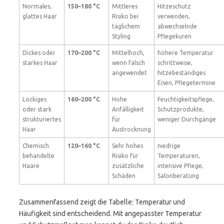
Normales,
150–180 °C
Mittleres
Hitzeschutz
glattes Haar
Risiko bei
verwenden,
täglichem
abwechselnde
Styling
Pflegekuren
Dickes oder
170–200 °C
Mittelhoch,
höhere Temperatur
starkes Haar
wenn falsch
schrittweise,
angewendet
hitzebeständiges
Eisen, Pflegetermine
Lockiges
160–200 °C
Hohe
Feuchtigkeitspflege,
oder stark
Anfälligkeit
Schutzprodukte,
strukturiertes
für
weniger Durchgänge
Haar
Austrocknung
Chemisch
120–160 °C
Sehr hohes
niedrige
behandelte
Risiko für
Temperaturen,
Haare
zusätzliche
intensive Pflege,
Schäden
Salonberatung
Zusammenfassend zeigt die Tabelle: Temperatur und
Häufigkeit sind entscheidend. Mit angepasster Temperatur