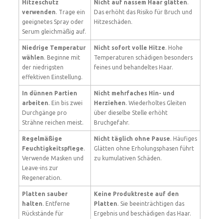
Hitzeschutz
Nicht auf nassem Haar glätten
.
verwenden
. Trage ein
Das erhöht das Risiko für Bruch und
geeignetes Spray oder
Hitzeschäden.
Serum gleichmäßig auf.
Niedrige Temperatur
Nicht sofort volle Hitze
. Hohe
wählen
. Beginne mit
Temperaturen schädigen besonders
der niedrigsten
feines und behandeltes Haar.
effektiven Einstellung.
In dünnen Partien
Nicht mehrfaches Hin- und
arbeiten
. Ein bis zwei
Herziehen
. Wiederholtes Gleiten
Durchgänge pro
über dieselbe Stelle erhöht
Strähne reichen meist.
Bruchgefahr.
Regelmäßige
Nicht täglich ohne Pause
. Häufiges
Feuchtigkeitspflege
.
Glätten ohne Erholungsphasen führt
Verwende Masken und
zu kumulativen Schäden.
Leave-ins zur
Regeneration.
Platten sauber
Keine Produktreste auf den
halten
. Entferne
Platten
. Sie beeinträchtigen das
Rückstände für
Ergebnis und beschädigen das Haar.