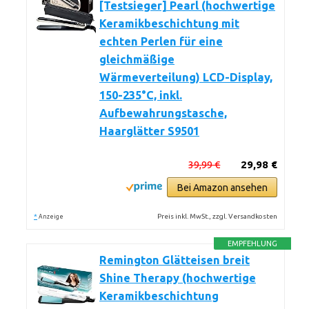
[Testsieger] Pearl (hochwertige
Keramikbeschichtung mit
echten Perlen für eine
gleichmäßige
Wärmeverteilung) LCD-Display,
150-235°C, inkl.
Aufbewahrungstasche,
Haarglätter S9501
39,99 €
29,98 €
Bei Amazon ansehen
*
Preis inkl. MwSt., zzgl. Versandkosten
Anzeige
EMPFEHLUNG
Remington Glätteisen breit
Shine Therapy (hochwertige
Keramikbeschichtung