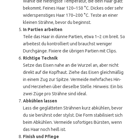
Wähle die niedrigste Temperatur, die dein Haar glatt
bekommt. Feines Haar 120–150 °C. Dickes oder sehr
widerspenstiges Haar 170–200 °C. Teste an einer
kleinen Strähne, bevor du beginnst.
In Partien arbeiten
Teile das Haar in dünne Partien, etwa 1–2 cm breit. So
arbeitest du kontrolliert und brauchst weniger
Durchgänge. Fixiere die übrigen Partien mit Clips.
Richtige Technik
Setze das Eisen nahe an die Wurzel an, aber nicht
direkt auf die Kopfhaut. Ziehe das Eisen gleichmäßig
in einem Zug zur Spitze. Vermeide mehrfaches Hin-
und Herziehen über dieselbe Stelle. Hinweis: Ein bis
zwei Züge pro Strähne sind ideal.
Abkühlen lassen
Lass die geglätteten Strähnen kurz abkühlen, bevor
du sie berührst oder stylst. Die Form stabilisiert sich
beim Abkühlen. Vermeide sofortiges Bürsten, wenn
das Haar noch heiß ist.
Finish und Pflege