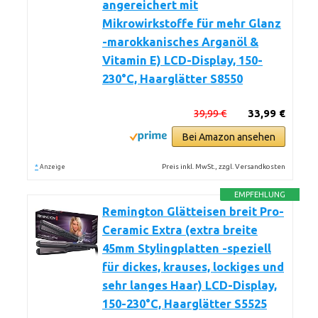
angereichert mit
Mikrowirkstoffe für mehr Glanz
-marokkanisches Arganöl &
Vitamin E) LCD-Display, 150-
230°C, Haarglätter S8550
39,99 €
33,99 €
Bei Amazon ansehen
*
Preis inkl. MwSt., zzgl. Versandkosten
Anzeige
EMPFEHLUNG
Remington Glätteisen breit Pro-
Ceramic Extra (extra breite
45mm Stylingplatten -speziell
für dickes, krauses, lockiges und
sehr langes Haar) LCD-Display,
150-230°C, Haarglätter S5525