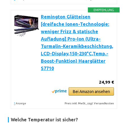
EMPFEHLUNG
Remington Glätteisen
[dreifache Ionen-Technologie:
weniger Frizz & statische
Aufladung] Pro-Ion (Ultra-
Turmalin-Keramikbeschichtung,
LCD-Display,150-230°C,Temp.-
Boost-Funktion) Haarglätter
S7710
24,99 €
Bei Amazon ansehen
*
Preis inkl. MwSt., zzgl. Versandkosten
Anzeige
Welche Temperatur ist sicher?