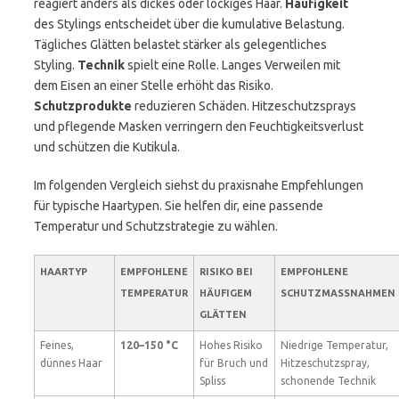
reagiert anders als dickes oder lockiges Haar.
Häufigkeit
des Stylings entscheidet über die kumulative Belastung.
Tägliches Glätten belastet stärker als gelegentliches
Styling.
Technik
spielt eine Rolle. Langes Verweilen mit
dem Eisen an einer Stelle erhöht das Risiko.
Schutzprodukte
reduzieren Schäden. Hitzeschutzsprays
und pflegende Masken verringern den Feuchtigkeitsverlust
und schützen die Kutikula.
Im folgenden Vergleich siehst du praxisnahe Empfehlungen
für typische Haartypen. Sie helfen dir, eine passende
Temperatur und Schutzstrategie zu wählen.
HAARTYP
EMPFOHLENE
RISIKO BEI
EMPFOHLENE
TEMPERATUR
HÄUFIGEM
SCHUTZMASSNAHMEN
GLÄTTEN
Feines,
120–150 °C
Hohes Risiko
Niedrige Temperatur,
dünnes Haar
für Bruch und
Hitzeschutzspray,
Spliss
schonende Technik