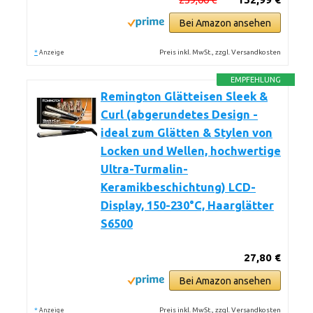
Bei Amazon ansehen
*
Preis inkl. MwSt., zzgl. Versandkosten
Anzeige
EMPFEHLUNG
Remington Glätteisen Sleek &
Curl (abgerundetes Design -
ideal zum Glätten & Stylen von
Locken und Wellen, hochwertige
Ultra-Turmalin-
Keramikbeschichtung) LCD-
Display, 150-230°C, Haarglätter
S6500
27,80 €
Bei Amazon ansehen
*
Preis inkl. MwSt., zzgl. Versandkosten
Anzeige