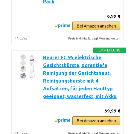
Pack
6,99 €
Bei Amazon ansehen
*
Preis inkl. MwSt., zzgl. Versandkosten
Anzeige
EMPFEHLUNG
Beurer FC 95 elektrische
Gesichtsbürste, porentiefe
Reinigung der Gesichtshaut,
Reinigungsbürste mit 4
Aufsätzen, für jeden Hauttyp
geeignet, wasserfest, mit Akku
39,99 €
Bei Amazon ansehen
*
Preis inkl. MwSt., zzgl. Versandkosten
Anzeige