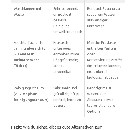
Waschlappen mit
Sehr schonend;
Benötigt Zugang zu
Wasser
ermöglicht
sauberem Wasser;
gezielte
aufwendiger
Reinigung;
unterwegs
umweltfreundlich
Feuchte Tücher für
Praktisch
Manche Produkte
den Intimbereich (z.
unterwegs;
enthalten Parfüm
B.
Femfresh
enthalten milde
oder
Intimate Wash
Pflegeformeln;
Konservierungsstoffe,
Tücher
)
schnell
die irritieren können;
anwendbar
nicht überall
biologisch abbaubar
Reinigungsschaum
Sehr sanft und
Benötigt meist
(z. B.
Vagisan
gründlich; oft pH-
Wasser zum
Reinigungsschaum
)
neutral; leicht zu
Abspülen; etwas
dosieren
teurer als andere
Optionen
Fazit:
Wie du siehst, gibt es gute Alternativen zum