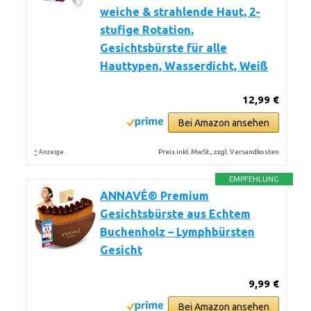
weiche & strahlende Haut, 2-
stufige Rotation,
Gesichtsbürste für alle
Hauttypen, Wasserdicht, Weiß
12,99 €
Bei Amazon ansehen
*
Preis inkl. MwSt., zzgl. Versandkosten
Anzeige
EMPFEHLUNG
ANNAVÉ® Premium
Gesichtsbürste aus Echtem
Buchenholz – Lymphbürsten
Gesicht
9,99 €
Bei Amazon ansehen