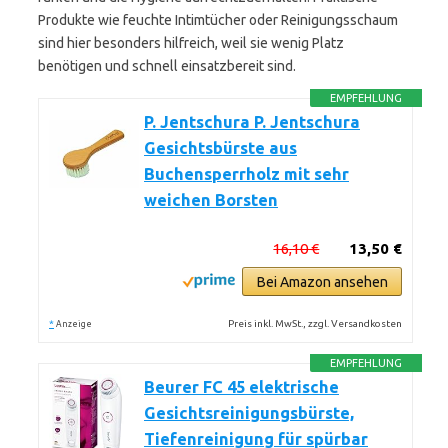
Produkte wie feuchte Intimtücher oder Reinigungsschaum
sind hier besonders hilfreich, weil sie wenig Platz
benötigen und schnell einsatzbereit sind.
EMPFEHLUNG
P. Jentschura P. Jentschura
Gesichtsbürste aus
Buchensperrholz mit sehr
weichen Borsten
16,10 €
13,50 €
Bei Amazon ansehen
*
Preis inkl. MwSt., zzgl. Versandkosten
Anzeige
EMPFEHLUNG
Beurer FC 45 elektrische
Gesichtsreinigungsbürste,
Tiefenreinigung für spürbar