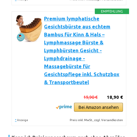
EMPFEHLUNG
Premium lymphatische
Gesichtsbürste aus echtem
Bambus für Kinn & Hals –
Lymphmassage Bürste &
Lymphbürsten Gesicht -
Lymphdrainage -
Massagebürste für
Gesichtspflege inkl. Schutzbox
& Transportbeutel
19,90 €
18,90 €
Bei Amazon ansehen
*
Preis inkl. MwSt., zzgl. Versandkosten
Anzeige