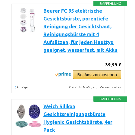
EMPFEHLUNG
Beurer FC 95 elektrische
Gesichtsbürste, porentiefe
Reinigung der Gesichtshaut,
Reinigungsbürste mit 4
Aufsätzen, für jeden Hauttyp
geeignet, wasserfest, mit Akku
39,99 €
Bei Amazon ansehen
*
Preis inkl. MwSt., zzgl. Versandkosten
Anzeige
EMPFEHLUNG
Weich Silikon
Gesichtsreinigungsbürste
Hygienic Gesichtsbürste, 4er
Pack