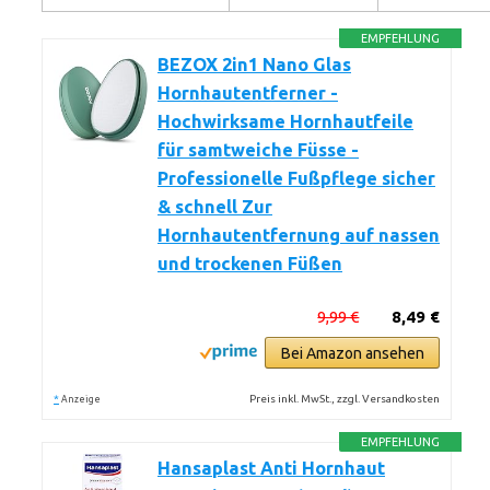
EMPFEHLUNG
BEZOX 2in1 Nano Glas
Hornhautentferner -
Hochwirksame Hornhautfeile
für samtweiche Füsse -
Professionelle Fußpflege sicher
& schnell Zur
Hornhautentfernung auf nassen
und trockenen Füßen
9,99 €
8,49 €
Bei Amazon ansehen
*
Preis inkl. MwSt., zzgl. Versandkosten
Anzeige
EMPFEHLUNG
Hansaplast Anti Hornhaut