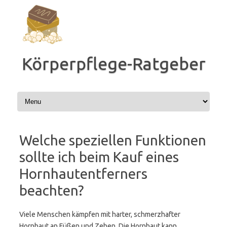
Zum
Inhalt
springen
Körperpflege-Ratgeber
Welche speziellen Funktionen
sollte ich beim Kauf eines
Hornhautentferners
beachten?
Viele Menschen kämpfen mit harter, schmerzhafter
Hornhaut an Füßen und Zehen. Die Hornhaut kann