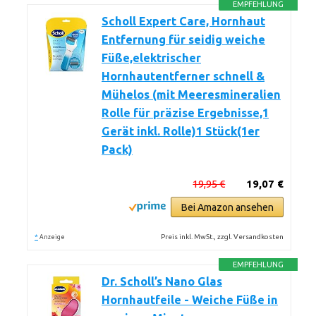
EMPFEHLUNG
Scholl Expert Care, Hornhaut
Entfernung für seidig weiche
Füße,elektrischer
Hornhautentferner schnell &
Mühelos (mit Meeresmineralien
Rolle für präzise Ergebnisse,1
Gerät inkl. Rolle)1 Stück(1er
Pack)
19,95 €
19,07 €
Bei Amazon ansehen
*
Preis inkl. MwSt., zzgl. Versandkosten
Anzeige
EMPFEHLUNG
Dr. Scholl’s Nano Glas
Hornhautfeile - Weiche Füße in