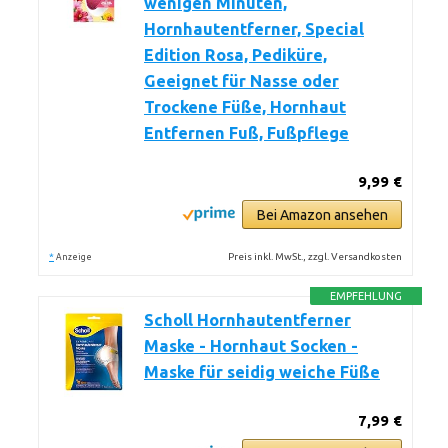
wenigen Minuten,
Hornhautentferner, Special
Edition Rosa, Pediküre,
Geeignet für Nasse oder
Trockene Füße, Hornhaut
Entfernen Fuß, Fußpflege
9,99 €
Bei Amazon ansehen
*
Preis inkl. MwSt., zzgl. Versandkosten
Anzeige
EMPFEHLUNG
Scholl Hornhautentferner
Maske - Hornhaut Socken -
Maske für seidig weiche Füße
7,99 €