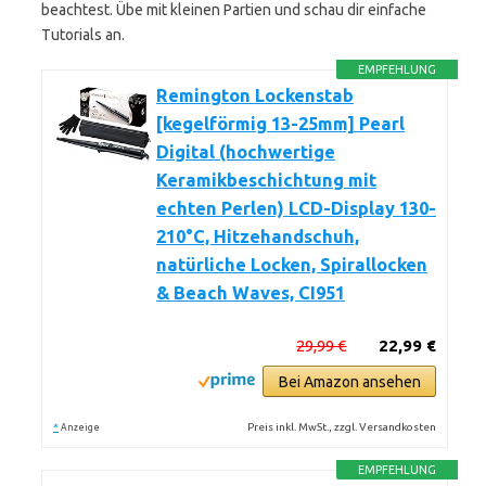
beachtest. Übe mit kleinen Partien und schau dir einfache
Tutorials an.
EMPFEHLUNG
Remington Lockenstab
[kegelförmig 13-25mm] Pearl
Digital (hochwertige
Keramikbeschichtung mit
echten Perlen) LCD-Display 130-
210°C, Hitzehandschuh,
natürliche Locken, Spirallocken
& Beach Waves, CI951
29,99 €
22,99 €
Bei Amazon ansehen
*
Preis inkl. MwSt., zzgl. Versandkosten
Anzeige
EMPFEHLUNG