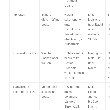
– braucht
Übung.
Papilotten
Engere,
+ Sehr
Mittel.
B
gleichmäßige
schonend; +
Meistens
m
Locken
gute
über Nacht
l
Definition. –
oder
H
Tragekomfort
mehrere
b
über Nacht; –
Stunden.
Aufbauzeit.
Schaumstoffwickler
Weiche
+ Sehr sanft; +
Niedrig bis
Gu
Locken oder
bequem im
Mittel. Oft
H
Wellen
Schlaf. –
über
B
Ergebnis
Nacht.
a
variiert je nach
e
Technik.
K
Haarwickler /
Voluminöse,
+ Schonend; +
Mittel.
F
Rollen ohne Hitze
klassische
gutes
Einige
m
Locken
Volumen. –
Stunden
l
Längere
bis über
Einwirkzeit; –
Nacht.