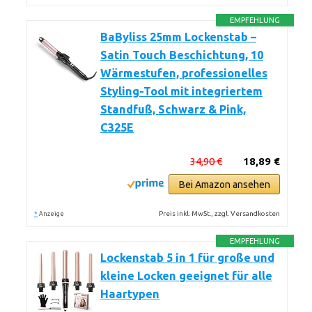
EMPFEHLUNG
BaByliss 25mm Lockenstab –
Satin Touch Beschichtung, 10
Wärmestufen, professionelles
Styling-Tool mit integriertem
Standfuß, Schwarz & Pink,
C325E
34,90 €
18,89 €
Bei Amazon ansehen
*
Preis inkl. MwSt., zzgl. Versandkosten
Anzeige
EMPFEHLUNG
Lockenstab 5 in 1 für große und
kleine Locken geeignet für alle
Haartypen