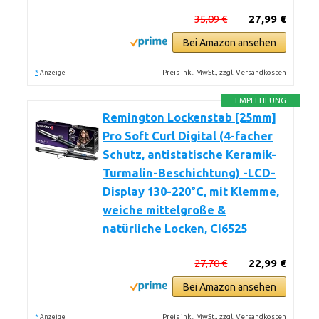
35,09 €
27,99 €
Bei Amazon ansehen
*
Preis inkl. MwSt., zzgl. Versandkosten
Anzeige
EMPFEHLUNG
Remington Lockenstab [25mm]
Pro Soft Curl Digital (4-facher
Schutz, antistatische Keramik-
Turmalin-Beschichtung) -LCD-
Display 130-220°C, mit Klemme,
weiche mittelgroße &
natürliche Locken, CI6525
27,70 €
22,99 €
Bei Amazon ansehen
*
Preis inkl. MwSt., zzgl. Versandkosten
Anzeige