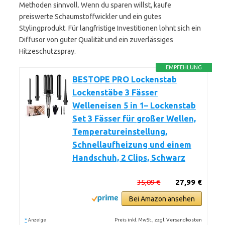
Methoden sinnvoll. Wenn du sparen willst, kaufe
preiswerte Schaumstoffwickler und ein gutes
Stylingprodukt. Für langfristige Investitionen lohnt sich ein
Diffusor von guter Qualität und ein zuverlässiges
Hitzeschutzspray.
EMPFEHLUNG
BESTOPE PRO Lockenstab
Lockenstäbe 3 Fässer
Welleneisen 5 in 1– Lockenstab
Set 3 Fässer für großer Wellen,
Temperatureinstellung,
Schnellaufheizung und einem
Handschuh, 2 Clips, Schwarz
35,09 €
27,99 €
Bei Amazon ansehen
*
Preis inkl. MwSt., zzgl. Versandkosten
Anzeige