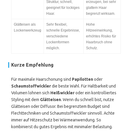
Struktur, schnell,
erzeugen, bei sehr
geeignet für lockiges
glattem Haar
Haar.
begrenzt wirksam.
Glätteisen als
Sehr flexibel,
Hohe
Lockenwerkzeug
schnelle Ergebnisse,
Hitzeeinwirkung,
verschiedene
erhöhtes Risiko für
Lockenformen
Haarbruch ohne
möglich.
Schutz.
Kurze Empfehlung
Für maximale Haarschonung sind
Papilotten
oder
Schaumstoffwickler
die beste Wahl. Für Haltbarkeit und
Volumen lohnen sich
Heißwickler
oder ein kontrolliertes
Styling mit dem
Glätteisen
. Wenn du schnell bist, nutze
Glätteisen oder Diffusor. Bei begrenztem Budget sind
Flechttechniken und Schaumstoffwickler sinnvoll. Achte
immer auf Hitzeschutz bei Wärmeanwendung. So
kombinierst du gutes Ergebnis mit minimaler Belastung.