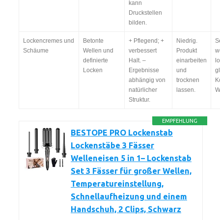
kann
Druckstellen
bilden.
Lockencremes und
Betonte
+ Pflegend; +
Niedrig.
S
Schäume
Wellen und
verbessert
Produkt
w
definierte
Halt. –
einarbeiten
l
Locken
Ergebnisse
und
g
abhängig von
trocknen
K
natürlicher
lassen.
W
Struktur.
EMPFEHLUNG
BESTOPE PRO Lockenstab
Lockenstäbe 3 Fässer
Welleneisen 5 in 1– Lockenstab
Set 3 Fässer für großer Wellen,
Temperatureinstellung,
Schnellaufheizung und einem
Handschuh, 2 Clips, Schwarz