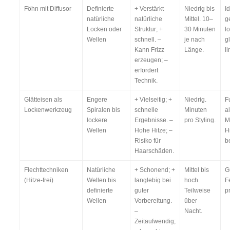
Föhn mit Diffusor
Definierte
+ Verstärkt
Niedrig bis
Id
natürliche
natürliche
Mittel. 10–
g
Locken oder
Struktur; +
30 Minuten
l
Wellen
schnell. –
je nach
g
Kann Frizz
Länge.
li
erzeugen; –
erfordert
Technik.
Glätteisen als
Engere
+ Vielseitig; +
Niedrig.
F
Lockenwerkzeug
Spiralen bis
schnelle
Minuten
a
lockere
Ergebnisse. –
pro Styling.
M
Wellen
Hohe Hitze; –
H
Risiko für
b
Haarschäden.
Flechttechniken
Natürliche
+ Schonend; +
Mittel bis
G
(Hitze-frei)
Wellen bis
langlebig bei
hoch.
F
definierte
guter
Teilweise
p
Wellen
Vorbereitung.
über
–
Nacht.
Zeitaufwendig;