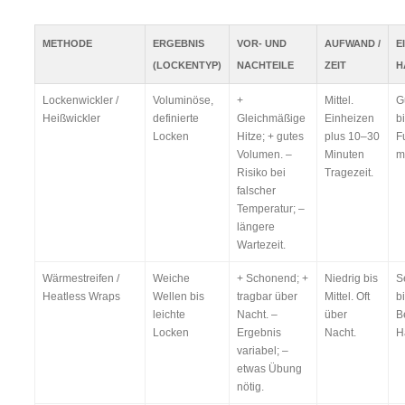
METHODE
ERGEBNIS
VOR- UND
AUFWAND /
E
(LOCKENTYP)
NACHTEILE
ZEIT
H
Lockenwickler /
Voluminöse,
+
Mittel.
G
Heißwickler
definierte
Gleichmäßige
Einheizen
b
Locken
Hitze; + gutes
plus 10–30
F
Volumen. –
Minuten
m
Risiko bei
Tragezeit.
falscher
Temperatur; –
längere
Wartezeit.
Wärmestreifen /
Weiche
+ Schonend; +
Niedrig bis
S
Heatless Wraps
Wellen bis
tragbar über
Mittel. Oft
b
leichte
Nacht. –
über
B
Locken
Ergebnis
Nacht.
H
variabel; –
etwas Übung
nötig.