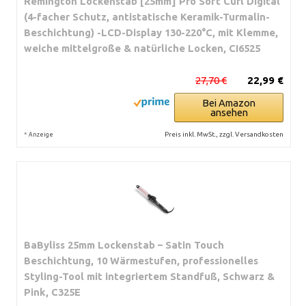
Remington Lockenstab [25mm] Pro Soft Curl Digital
(4-facher Schutz, antistatische Keramik-Turmalin-
Beschichtung) -LCD-Display 130-220°C, mit Klemme,
weiche mittelgroße & natürliche Locken, CI6525
27,70 €
22,99 €
Bei Amazon
ansehen
*
Preis inkl. MwSt., zzgl. Versandkosten
Anzeige
BaByliss 25mm Lockenstab – Satin Touch
Beschichtung, 10 Wärmestufen, professionelles
Styling-Tool mit integriertem Standfuß, Schwarz &
Pink, C325E