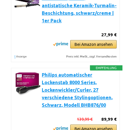
antistatische Keramik-Turmalin-
Beschichtung, schwarz/creme |
1er Pack
27,99 €
Bei Amazon ansehen
*
Preis inkl. MwSt., zzgl. Versandkosten
Anzeige
EMPFEHLUNG
Philips automatischer
Lockenstab 8000 Series,
Lockenwickler/Curler, 27
verschiedene Stylingoptionen,
Schwarz, Modell BHB876/00
139,99 €
89,99 €
Bei Amazon ansehen