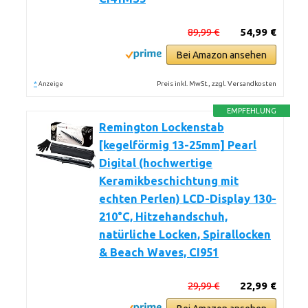
89,99 €
54,99 €
Bei Amazon ansehen
*
Preis inkl. MwSt., zzgl. Versandkosten
Anzeige
EMPFEHLUNG
Remington Lockenstab
[kegelförmig 13-25mm] Pearl
Digital (hochwertige
Keramikbeschichtung mit
echten Perlen) LCD-Display 130-
210°C, Hitzehandschuh,
natürliche Locken, Spirallocken
& Beach Waves, CI951
29,99 €
22,99 €