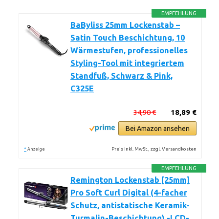
EMPFEHLUNG
BaByliss 25mm Lockenstab –
Satin Touch Beschichtung, 10
Wärmestufen, professionelles
Styling-Tool mit integriertem
Standfuß, Schwarz & Pink,
C325E
34,90 €
18,89 €
Bei Amazon ansehen
*
Preis inkl. MwSt., zzgl. Versandkosten
Anzeige
EMPFEHLUNG
Remington Lockenstab [25mm]
Pro Soft Curl Digital (4-facher
Schutz, antistatische Keramik-
Turmalin-Beschichtung) -LCD-