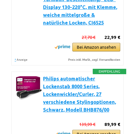
Display 130-220°C, mit Klemme,
weiche mittelgroße &
natürliche Locken, CI6525
27,70 €
22,99 €
Bei Amazon ansehen
*
Preis inkl. MwSt., zzgl. Versandkosten
Anzeige
EMPFEHLUNG
Philips automatischer
Lockenstab 8000 Series,
Lockenwickler/Curler, 27
verschiedene Stylingoptionen,
Schwarz, Modell BHB876/00
139,99 €
89,99 €