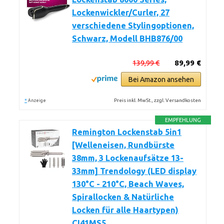
Lockenwickler/Curler, 27
verschiedene Stylingoptionen,
Schwarz, Modell BHB876/00
139,99 €
89,99 €
Bei Amazon ansehen
*
Preis inkl. MwSt., zzgl. Versandkosten
Anzeige
EMPFEHLUNG
Remington Lockenstab 5in1
[Welleneisen, Rundbürste
38mm, 3 Lockenaufsätze 13-
33mm] Trendology (LED display
130°C - 210°C, Beach Waves,
Spirallocken & Natürliche
Locken für alle Haartypen)
CI41MS5