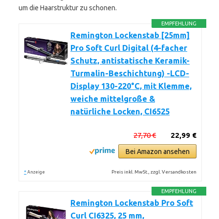
um die Haarstruktur zu schonen.
EMPFEHLUNG
Remington Lockenstab [25mm]
Pro Soft Curl Digital (4-facher
Schutz, antistatische Keramik-
Turmalin-Beschichtung) -LCD-
Display 130-220°C, mit Klemme,
weiche mittelgroße &
natürliche Locken, CI6525
27,70 €
22,99 €
Bei Amazon ansehen
*
Preis inkl. MwSt., zzgl. Versandkosten
Anzeige
EMPFEHLUNG
Remington Lockenstab Pro Soft
Curl CI6325, 25 mm,