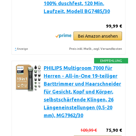
100% duschfest, 120 Min.
Laufzeit, Modell BG7485/30
99,99 €
Bei Amazon ansehen
*
Preis inkl. MwSt., zzgl. Versandkosten
Anzeige
EMPFEHLUNG
PHILIPS Multigroom 7000 für
Herren - All-in-One 19-teiliger
Barttrimmer und Haarschneider
für Gesicht, Kopf und Körper,
selbstschärfende Klingen, 26
Längeneinstellungen (0,5-20
mm), MG7962/30
109,99 €
75,90 €