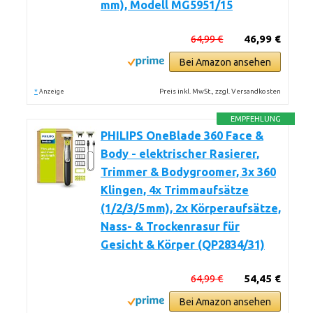
mm), Modell MG5951/15
64,99 €
46,99 €
Bei Amazon ansehen
*
Preis inkl. MwSt., zzgl. Versandkosten
Anzeige
EMPFEHLUNG
PHILIPS OneBlade 360 Face &
Body - elektrischer Rasierer,
Trimmer & Bodygroomer, 3x 360
Klingen, 4x Trimmaufsätze
(1/2/3/5 mm), 2x Körperaufsätze,
Nass- & Trockenrasur für
Gesicht & Körper (QP2834/31)
64,99 €
54,45 €
Bei Amazon ansehen