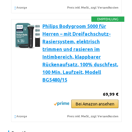
*
Preis inkl. MwSt., zzgl. Versandkosten
Anzeige
EMPFEHLUNG
Philips Bodygroom 5000 für
Herren – mit Dreifachschutz-
Rasiersystem, elektrisch
trimmen und rasieren im
Intimbereich, klappbarer
Rückenaufsatz, 100% duschfest,
100 Min. Laufzeit, Modell
BG5480/15
69,99 €
Bei Amazon ansehen
*
Preis inkl. MwSt., zzgl. Versandkosten
Anzeige