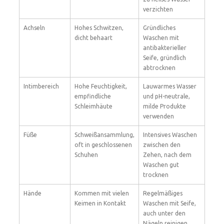
verzichten
Achseln
Hohes Schwitzen,
Gründliches
dicht behaart
Waschen mit
antibakterieller
Seife, gründlich
abtrocknen
Intimbereich
Hohe Feuchtigkeit,
Lauwarmes Wasser
empfindliche
und pH-neutrale,
Schleimhäute
milde Produkte
verwenden
Füße
Schweißansammlung,
Intensives Waschen
oft in geschlossenen
zwischen den
Schuhen
Zehen, nach dem
Waschen gut
trocknen
Hände
Kommen mit vielen
Regelmäßiges
Keimen in Kontakt
Waschen mit Seife,
auch unter den
Nägeln reinigen