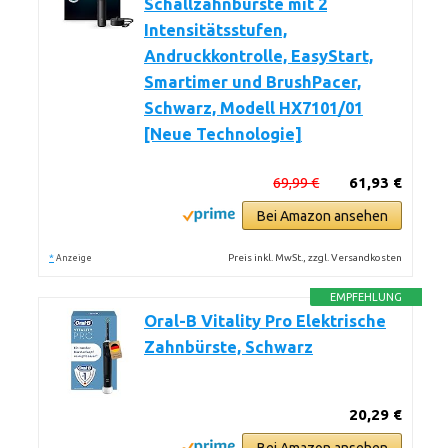
Schallzahnbürste mit 2
Intensitätsstufen,
Andruckkontrolle, EasyStart,
Smartimer und BrushPacer,
Schwarz, Modell HX7101/01
[Neue Technologie]
69,99 €
61,93 €
Bei Amazon ansehen
*
Preis inkl. MwSt., zzgl. Versandkosten
Anzeige
EMPFEHLUNG
Oral-B Vitality Pro Elektrische
Zahnbürste, Schwarz
20,29 €