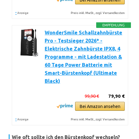
Bei Amazon ansehen
*
Preis inkl. MwSt., zzgl. Versandkosten
Anzeige
EMPFEHLUNG
WonderSmile Schallzahnbürste
Pro - Testsieger 2026* -
Elektrische Zahnbürste IPX8, 4
Programme - mit Ladestation &
60 Tage Power Batterie mit
Smart-Bürstenkopf (Ultimate
Black)
99,90 €
79,90 €
Bei Amazon ansehen
*
Preis inkl. MwSt., zzgl. Versandkosten
Anzeige
Wie oft sollte ich den Bürstenkopf wechseln?