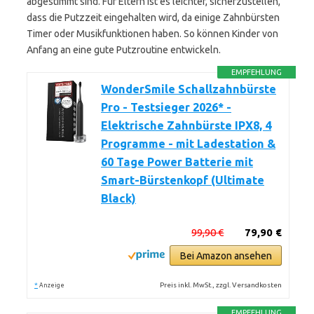
abgestimmt sind. Für Eltern ist es leichter, sicherzustellen,
dass die Putzzeit eingehalten wird, da einige Zahnbürsten
Timer oder Musikfunktionen haben. So können Kinder von
Anfang an eine gute Putzroutine entwickeln.
EMPFEHLUNG
WonderSmile Schallzahnbürste
Pro - Testsieger 2026* -
Elektrische Zahnbürste IPX8, 4
Programme - mit Ladestation &
60 Tage Power Batterie mit
Smart-Bürstenkopf (Ultimate
Black)
99,90 €
79,90 €
Bei Amazon ansehen
*
Preis inkl. MwSt., zzgl. Versandkosten
Anzeige
EMPFEHLUNG