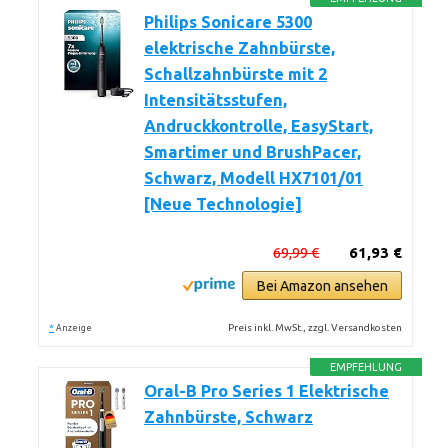
Philips Sonicare 5300
elektrische Zahnbürste,
Schallzahnbürste mit 2
Intensitätsstufen,
Andruckkontrolle, EasyStart,
Smartimer und BrushPacer,
Schwarz, Modell HX7101/01
[Neue Technologie]
69,99 €
61,93 €
Bei Amazon ansehen
*
Preis inkl. MwSt., zzgl. Versandkosten
Anzeige
EMPFEHLUNG
Oral-B Pro Series 1 Elektrische
Zahnbürste, Schwarz