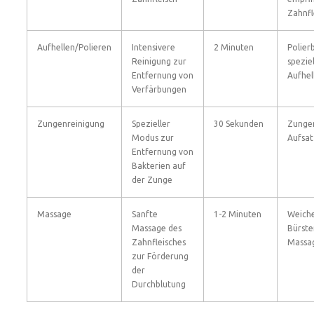
Zahnfl
Aufhellen/Polieren
Intensivere
2 Minuten
Polier
Reinigung zur
spezie
Entfernung von
Aufhel
Verfärbungen
Zungenreinigung
Spezieller
30 Sekunden
Zungen
Modus zur
Aufsat
Entfernung von
Bakterien auf
der Zunge
Massage
Sanfte
1-2 Minuten
Weich
Massage des
Bürste
Zahnfleisches
Massa
zur Förderung
der
Durchblutung