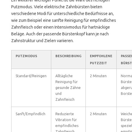
Ein weiterer wichtiger Punkt ist die Wahl des richtigen
Putzmodus. Viele elektrische Zahnbürsten bieten
verschiedene Modi für unterschiedliche Bedürfnisse an,
wie zum Beispiel eine sanfte Reinigung für empfindliches
Zahnfleisch oder einen Intensivmodus für hartnäckige
Beläge. Auch der passende Bürstenkopf kann je nach
Zahnstruktur und Zielen variieren.
PUTZMODUS
BESCHREIBUNG
EMPFOHLENE
PASSE
PUTZZEIT
BÜRST
Standard/Reinigen
Alltägliche
2 Minuten
Norma
Reinigung für
Bürste
gesunde Zähne
abger
und
Borst
Zahnfleisch
Sanft/Empfindlich
Reduzierte
2 Minuten
Weich
Vibration für
Bürste
empfindliches
speziel
Zahnfleisch
empfin