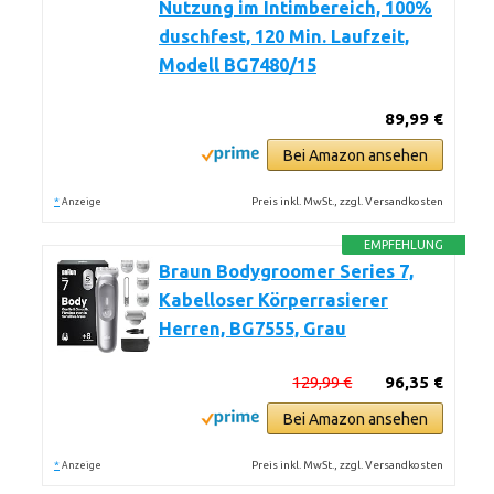
Nutzung im Intimbereich, 100%
duschfest, 120 Min. Laufzeit,
Modell BG7480/15
89,99 €
Bei Amazon ansehen
*
Preis inkl. MwSt., zzgl. Versandkosten
Anzeige
EMPFEHLUNG
Braun Bodygroomer Series 7,
Kabelloser Körperrasierer
Herren, BG7555, Grau
129,99 €
96,35 €
Bei Amazon ansehen
*
Preis inkl. MwSt., zzgl. Versandkosten
Anzeige