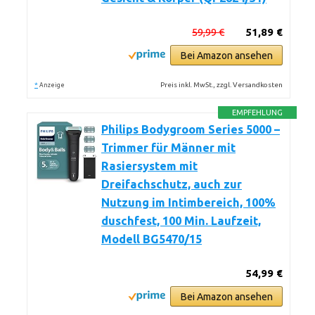
59,99 €
51,89 €
Bei Amazon ansehen
*
Preis inkl. MwSt., zzgl. Versandkosten
Anzeige
EMPFEHLUNG
Philips Bodygroom Series 5000 –
Trimmer für Männer mit
Rasiersystem mit
Dreifachschutz, auch zur
Nutzung im Intimbereich, 100%
duschfest, 100 Min. Laufzeit,
Modell BG5470/15
54,99 €
Bei Amazon ansehen