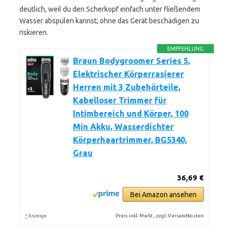
deutlich, weil du den Scherkopf einfach unter fließendem
Wasser abspülen kannst, ohne das Gerät beschädigen zu
riskieren.
EMPFEHLUNG
Braun Bodygroomer Series 5,
Elektrischer Körperrasierer
Herren mit 3 Zubehörteile,
Kabelloser Trimmer für
Intimbereich und Körper, 100
Min Akku, Wasserdichter
Körperhaartrimmer, BG5340,
Grau
36,69 €
Bei Amazon ansehen
*
Preis inkl. MwSt., zzgl. Versandkosten
Anzeige