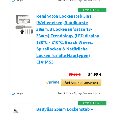
*
Preis inkl. MwSt., zzgl. Versandkosten
Anzeige
EMPFEHLUNG
Remington Lockenstab 5in1
[Welleneisen, Rundbürste
38mm, 3 Lockenaufsätze 13-
33mm] Trendology (LED display
130°C - 210°C, Beach Waves,
Spirallocken & Natürliche
Locken für alle Haartypen)
CI41MS5
89,99 €
54,99 €
Bei Amazon ansehen
*
Preis inkl. MwSt., zzgl. Versandkosten
Anzeige
EMPFEHLUNG
BaByliss 25mm Lockenstab –