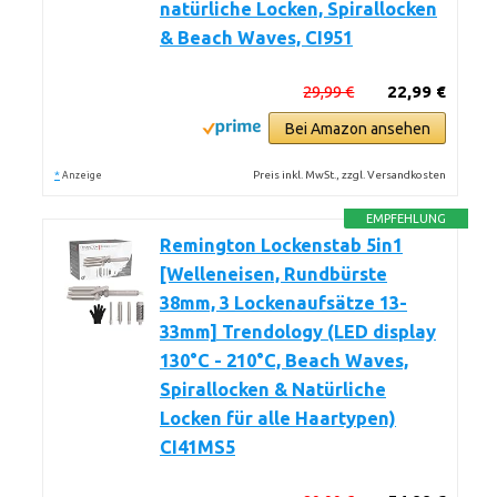
natürliche Locken, Spirallocken
& Beach Waves, CI951
29,99 €
22,99 €
Bei Amazon ansehen
*
Preis inkl. MwSt., zzgl. Versandkosten
Anzeige
EMPFEHLUNG
Remington Lockenstab 5in1
[Welleneisen, Rundbürste
38mm, 3 Lockenaufsätze 13-
33mm] Trendology (LED display
130°C - 210°C, Beach Waves,
Spirallocken & Natürliche
Locken für alle Haartypen)
CI41MS5