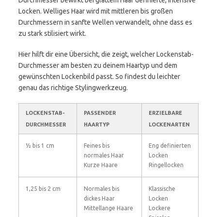
Durchmesser bewirkt bei glattem Haar definierte, intensive
Locken. Welliges Haar wird mit mittleren bis großen
Durchmessern in sanfte Wellen verwandelt, ohne dass es
zu stark stilisiert wirkt.
Hier hilft dir eine Übersicht, die zeigt, welcher Lockenstab-
Durchmesser am besten zu deinem Haartyp und dem
gewünschten Lockenbild passt. So findest du leichter
genau das richtige Stylingwerkzeug.
LOCKENSTAB-
PASSENDER
ERZIELBARE
DURCHMESSER
HAARTYP
LOCKENARTEN
½ bis 1 cm
Feines bis
Eng definierten
normales Haar
Locken
Kurze Haare
Ringellocken
1,25 bis 2 cm
Normales bis
Klassische
dickes Haar
Locken
Mittellange Haare
Lockere