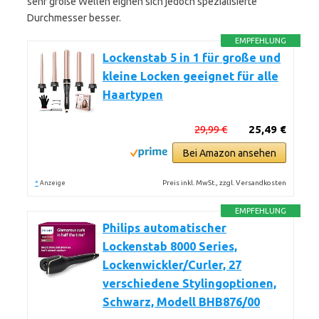
sehr große Wellen eignen sich jedoch spezialisierte
Durchmesser besser.
EMPFEHLUNG
Lockenstab 5 in 1 für große und
kleine Locken geeignet für alle
Haartypen
29,99 €
25,49 €
Bei Amazon ansehen
*
Preis inkl. MwSt., zzgl. Versandkosten
Anzeige
EMPFEHLUNG
Philips automatischer
Lockenstab 8000 Series,
Lockenwickler/Curler, 27
verschiedene Stylingoptionen,
Schwarz, Modell BHB876/00