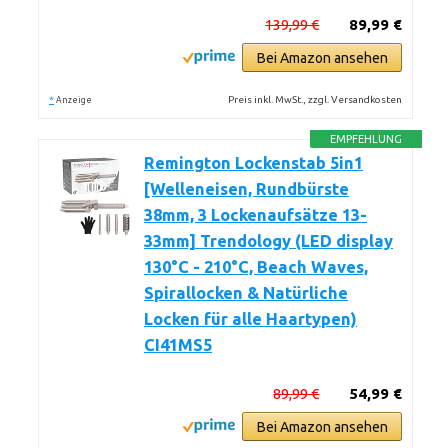
139,99 €
89,99 €
Bei Amazon ansehen
*
Preis inkl. MwSt., zzgl. Versandkosten
Anzeige
EMPFEHLUNG
Remington Lockenstab 5in1
[Welleneisen, Rundbürste
38mm, 3 Lockenaufsätze 13-
33mm] Trendology (LED display
130°C - 210°C, Beach Waves,
Spirallocken & Natürliche
Locken für alle Haartypen)
CI41MS5
89,99 €
54,99 €
Bei Amazon ansehen