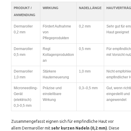
PRODUKT /
WIRKUNG
NADELLÄNGE
HAUTVERTRÄG
ANWENDUNG
Dermaroller
Fördert Aufnahme
0,2 mm
Sehr gut für em
0,2 mm
von
Haut geeignet
Pflegeprodukten
Dermaroller
Regt
0,5 mm
Für empfindlic
0,5 mm
Kollagenproduktion
mit Vorsicht nu
an
Dermaroller
Stärkere
1,0 mm
Nicht empfohle
1,0 mm
Hauterneuerung
empfindlicher 
Microneedling-
Präzise und
0,3–0,5 mm
Gut, wenn richt
Gerät
einstellbare
eingestellt und
(elektrisch)
Wirkung
angewendet
0,3-0,5 mm
Zusammengefasst eignen sich für empfindliche Haut vor
allem Dermaroller mit
sehr kurzen Nadeln (0,2 mm)
. Diese