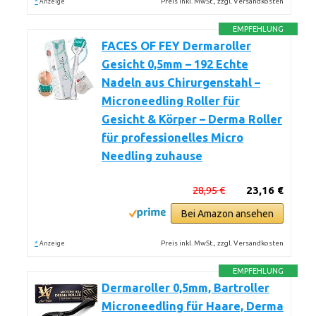
*
Preis inkl. MwSt., zzgl. Versandkosten
Anzeige
EMPFEHLUNG
FACES OF FEY Dermaroller
Gesicht 0,5mm – 192 Echte
Nadeln aus Chirurgenstahl –
Microneedling Roller für
Gesicht & Körper – Derma Roller
für professionelles Micro
Needling zuhause
28,95 €
23,16 €
Bei Amazon ansehen
*
Preis inkl. MwSt., zzgl. Versandkosten
Anzeige
EMPFEHLUNG
Dermaroller 0,5mm, Bartroller
Microneedling für Haare, Derma