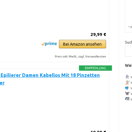
*
A
29,99 €
Suc
Bei Amazon ansehen
Preis inkl. MwSt., zzgl. Versandkosten
Wei
EMPFEHLUNG
Epilierer Damen Kabellos Mit 18 Pinzetten
er