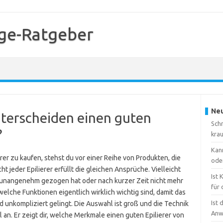
ge-Ratgeber
Neu
terscheiden einen guten
Sch
?
kra
Kan
rer zu kaufen, stehst du vor einer Reihe von Produkten, die
ode
ht jeder Epilierer erfüllt die gleichen Ansprüche. Vielleicht
Ist
t unangenehm gezogen hat oder nach kurzer Zeit nicht mehr
für 
, welche Funktionen eigentlich wirklich wichtig sind, damit das
Ist 
d unkompliziert gelingt. Die Auswahl ist groß und die Technik
Anw
l an. Er zeigt dir, welche Merkmale einen guten Epilierer von