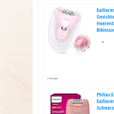
Epiliere
Gesichts
Haarentf
Bikinizo
*
Anzeige
Philips 
Epiliere
Schwarz