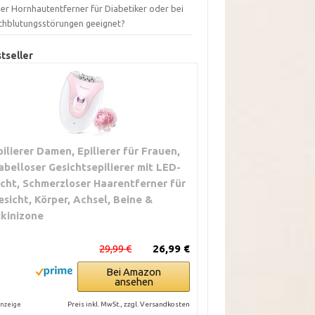
der Hornhautentferner für Diabetiker oder bei
chblutungsstörungen geeignet?
tseller
pilierer Damen, Epilierer für Frauen,
abelloser Gesichtsepilierer mit LED-
icht, Schmerzloser Haarentferner für
esicht, Körper, Achsel, Beine &
ikinizone
29,99 €
26,99 €
Bei Amazon
ansehen
Preis inkl. MwSt., zzgl. Versandkosten
nzeige