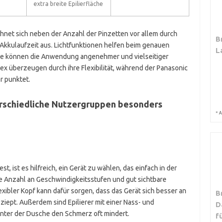
extra breite Epilierfläche
ichnet sich neben der Anzahl der Pinzetten vor allem durch
B
 Akkulaufzeit aus. Lichtfunktionen helfen beim genauen
L
tze können die Anwendung angenehmer und vielseitiger
lex überzeugen durch ihre Flexibilität, während der Panasonic
r punktet.
erschiedliche Nutzergruppen besonders
*
A
t, ist es hilfreich, ein Gerät zu wählen, das einfach in der
e Anzahl an Geschwindigkeitsstufen und gut sichtbare
exibler Kopf kann dafür sorgen, dass das Gerät sich besser an
B
iept. Außerdem sind Epilierer mit einer Nass- und
D
unter der Dusche den Schmerz oft mindert.
f