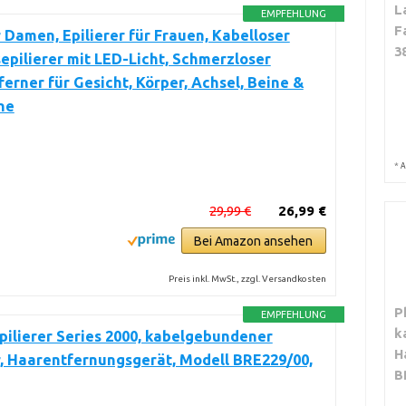
L
EMPFEHLUNG
F
r Damen, Epilierer für Frauen, Kabelloser
3
epilierer mit LED-Licht, Schmerzloser
erner für Gesicht, Körper, Achsel, Beine &
ne
*
A
29,99 €
26,99 €
Bei Amazon ansehen
Preis inkl. MwSt., zzgl. Versandkosten
P
EMPFEHLUNG
k
Epilierer Series 2000, kabelgebundener
H
r, Haarentfernungsgerät, Modell BRE229/00,
B