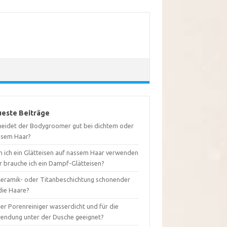
este Beiträge
neidet der Bodygroomer gut bei dichtem oder
usem Haar?
n ich ein Glätteisen auf nassem Haar verwenden
r brauche ich ein Dampf-Glätteisen?
 Keramik- oder Titanbeschichtung schonender
die Haare?
der Porenreiniger wasserdicht und für die
endung unter der Dusche geeignet?