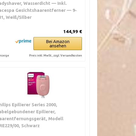
adyshaver, Wasserdicht — Inkl.
acespa Gesichtshaarentferner — 9-
81, Weiß/Silber
144,99 €
Bei Amazon
ansehen
Preis inkl. MwSt., zzgl. Versandkosten
nzeige
hilips Epilierer Series 2000,
abelgebundener Epilierer,
aarentfernungsgerät, Modell
RE229/00, Schwarz