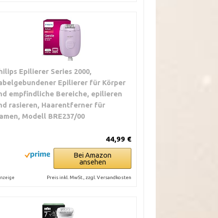
hilips Epilierer Series 2000,
abelgebundener Epilierer für Körper
nd empfindliche Bereiche, epilieren
nd rasieren, Haarentferner für
amen, Modell BRE237/00
44,99 €
Bei Amazon
ansehen
Preis inkl. MwSt., zzgl. Versandkosten
nzeige