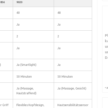
856
9020
40
48
Ja
Ja
P
2
2
k
u
Ja
Ja
u
D
)
Ja (Smartlight)
Ja
50 Minuten
50 Minuten
*
A
Ja (Massage,
Ja (Massage, Gesicht)
Hautstraffend)
 Griff
Flexibles Kopfdesign,
Hautsensibilitätssensor