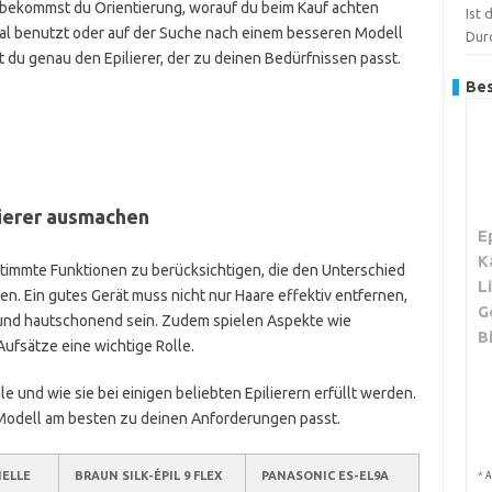
bekommst du Orientierung, worauf du beim Kauf achten
Ist 
 Mal benutzt oder auf der Suche nach einem besseren Modell
Dur
st du genau den Epilierer, der zu deinen Bedürfnissen passt.
Bes
lierer ausmachen
E
K
bestimmte Funktionen zu berücksichtigen, die den Unterschied
L
. Ein gutes Gerät muss nicht nur Haare effektiv entfernen,
G
und hautschonend sein. Zudem spielen Aspekte wie
B
ufsätze eine wichtige Rolle.
 und wie sie bei einigen beliebten Epilierern erfüllt werden.
Modell am besten zu deinen Anforderungen passt.
*
NELLE
BRAUN SILK-ÉPIL 9 FLEX
PANASONIC ES-EL9A
A