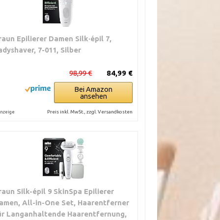
raun Epilierer Damen Silk·épil 7,
adyshaver, 7-011, Silber
98,99 €
84,99 €
Bei Amazon
ansehen
Preis inkl. MwSt., zzgl. Versandkosten
nzeige
raun Silk-épil 9 SkinSpa Epilierer
amen, All-in-One Set, Haarentferner
ür Langanhaltende Haarentfernung,