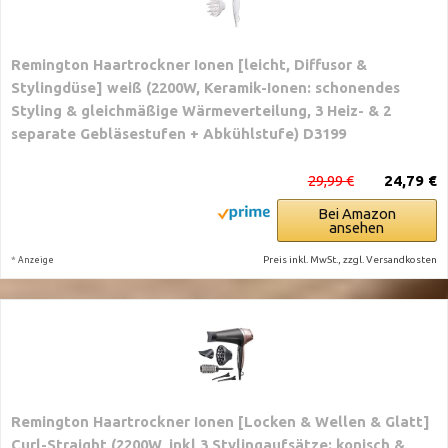
Remington Haartrockner Ionen [leicht, Diffusor &
Stylingdüse] weiß (2200W, Keramik-Ionen: schonendes
Styling & gleichmäßige Wärmeverteilung, 3 Heiz- & 2
separate Gebläsestufen + Abkühlstufe) D3199
29,99 €
24,79 €
Bei Amazon
ansehen
*
Preis inkl. MwSt., zzgl. Versandkosten
Anzeige
Remington Haartrockner Ionen [Locken & Wellen & Glatt]
Curl-Straight (2200W, inkl 3 Stylingaufsätze: konisch &