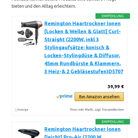
bieten und den Alltag erleichtern.
EMPFEHLUNG
Remington Haartrockner Ionen
[Locken & Wellen & Glatt] Curl-
Straight (2200W, inkl 3
Stylingaufsätze: konisch &
Locken-Stylingdüse & Diffusor,
45mm Rundbürste & Klammern,
3 Heiz-& 2 Gebläsestufen)D5707
39,99 €
Bei Amazon ansehen
*
Preis inkl. MwSt., zzgl. Versandkosten
Anzeige
EMPFEHLUNG
Remington Haartrockner Ionen
[leicht] Pro-Air (2200 W,