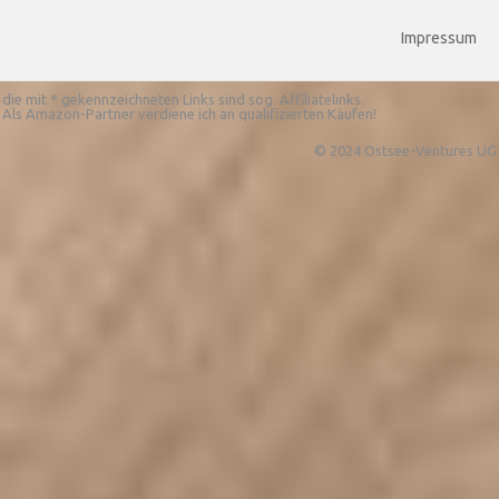
Impressum
die mit * gekennzeichneten Links sind sog. Affiliatelinks.
Als Amazon-Partner verdiene ich an qualifizierten Käufen!
© 2024 Ostsee-Ventures UG