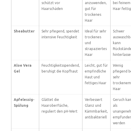
schützt vor
anzuwenden,
bei feinem
Haarschäden
gut für
Haar fettig
trockenes
Haar
Sheabutter
Sehr pflegend, spendet
Ideal für sehr
Schwer
intensive Feuchtigkeit
trockenes
auswaschba
und
kann
strapaziertes
Rückständ
Haar
hinterlass
Aloe Vera
Feuchtigkeitsspendend,
Leicht, gut für
Wenig
Gel
beruhigt die Kopfhaut
empfindliche
pflegend b
Haut und
sehr
fettiges Haar
trockenem
Haar
Apfelessig-
Glättet die
Verbessert
Geruch ka
Spülung
Haaroberfläche,
Glanz und
als
reguliert den pH-Wert
Kämmbarkeit,
unangene
antibakteriell
empfunde
werden