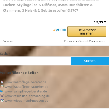
Locken-Stylingdüse & Diffusor, 45mm Rundbürste &
Klammern, 3 Heiz-& 2 Gebläsestufen)D5707
39,99 €
Bei Amazon
ansehen
*
Preis inkl. MwSt., zzgl. Versandkosten
Anzeige
Suchen
Suchen
Weiterführende Seiten
www.haarpflege-berater.de
www.hautpflege-ratgeber.de
www.zahnpflege-berater.de
www.rasur-und-enthaarung.de
www.wiegen-und-messen.de