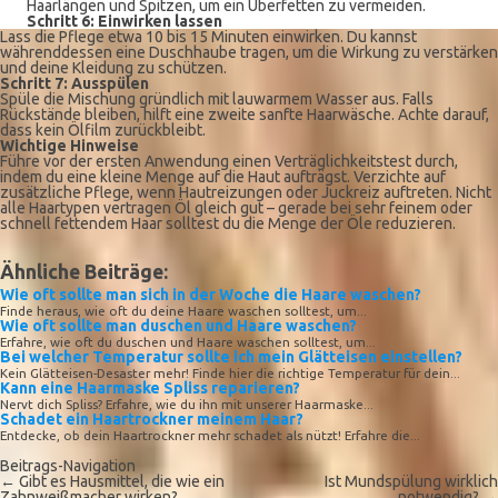
Haarlängen und Spitzen, um ein Überfetten zu vermeiden.
Schritt 6: Einwirken lassen
Lass die Pflege etwa 10 bis 15 Minuten einwirken. Du kannst
währenddessen eine Duschhaube tragen, um die Wirkung zu verstärken
und deine Kleidung zu schützen.
Schritt 7: Ausspülen
Spüle die Mischung gründlich mit lauwarmem Wasser aus. Falls
Rückstände bleiben, hilft eine zweite sanfte Haarwäsche. Achte darauf,
dass kein Ölfilm zurückbleibt.
Wichtige Hinweise
Führe vor der ersten Anwendung einen Verträglichkeitstest durch,
indem du eine kleine Menge auf die Haut aufträgst. Verzichte auf
zusätzliche Pflege, wenn Hautreizungen oder Juckreiz auftreten. Nicht
alle Haartypen vertragen Öl gleich gut – gerade bei sehr feinem oder
schnell fettendem Haar solltest du die Menge der Öle reduzieren.
Ähnliche Beiträge:
Wie oft sollte man sich in der Woche die Haare waschen?
Finde heraus, wie oft du deine Haare waschen solltest, um...
Wie oft sollte man duschen und Haare waschen?
Erfahre, wie oft du duschen und Haare waschen solltest, um...
Bei welcher Temperatur sollte ich mein Glätteisen einstellen?
Kein Glätteisen-Desaster mehr! Finde hier die richtige Temperatur für dein...
Kann eine Haarmaske Spliss reparieren?
Nervt dich Spliss? Erfahre, wie du ihn mit unserer Haarmaske...
Schadet ein Haartrockner meinem Haar?
Entdecke, ob dein Haartrockner mehr schadet als nützt! Erfahre die...
Beitrags-Navigation
←
Gibt es Hausmittel, die wie ein
Ist Mundspülung wirklich
Zahnweißmacher wirken?
notwendig?
→