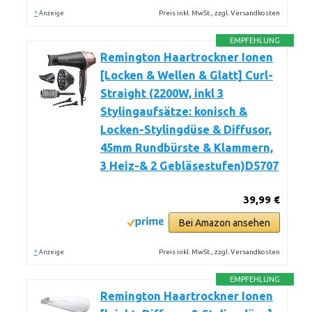
*
Preis inkl. MwSt., zzgl. Versandkosten
Anzeige
EMPFEHLUNG
Remington Haartrockner Ionen
[Locken & Wellen & Glatt] Curl-
Straight (2200W, inkl 3
Stylingaufsätze: konisch &
Locken-Stylingdüse & Diffusor,
45mm Rundbürste & Klammern,
3 Heiz-& 2 Gebläsestufen)D5707
39,99 €
Bei Amazon ansehen
*
Preis inkl. MwSt., zzgl. Versandkosten
Anzeige
EMPFEHLUNG
Remington Haartrockner Ionen