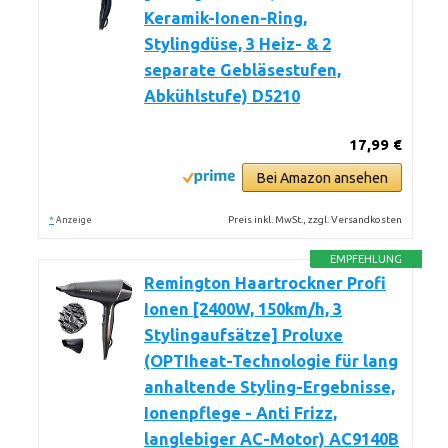
Keramik-Ionen-Ring,
Stylingdüse, 3 Heiz- & 2
separate Gebläsestufen,
Abkühlstufe) D5210
17,99 €
Bei Amazon ansehen
*
Preis inkl. MwSt., zzgl. Versandkosten
Anzeige
EMPFEHLUNG
Remington Haartrockner Profi
Ionen [2400W, 150km/h, 3
Stylingaufsätze] Proluxe
(OPTIheat-Technologie für lang
anhaltende Styling-Ergebnisse,
Ionenpflege - Anti Frizz,
langlebiger AC-Motor) AC9140B