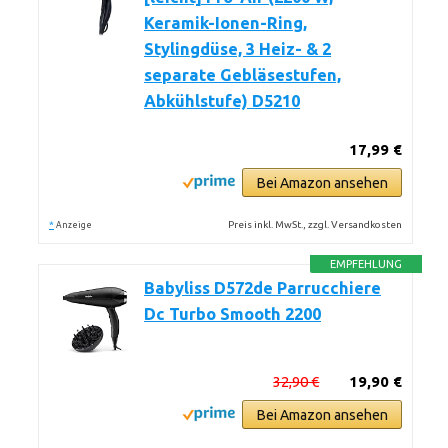
Keramik-Ionen-Ring,
Stylingdüse, 3 Heiz- & 2
separate Gebläsestufen,
Abkühlstufe) D5210
17,99 €
Bei Amazon ansehen
*
Preis inkl. MwSt., zzgl. Versandkosten
Anzeige
EMPFEHLUNG
Babyliss D572de Parrucchiere
Dc Turbo Smooth 2200
32,90 €
19,90 €
Bei Amazon ansehen