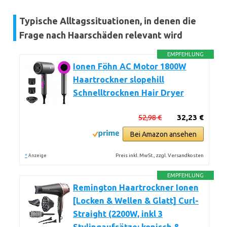
Typische Alltagssituationen, in denen die
Frage nach Haarschäden relevant wird
EMPFEHLUNG
Ionen Föhn AC Motor 1800W
Haartrockner slopehill
Schnelltrocknen Hair Dryer
52,98 €
32,23 €
Bei Amazon ansehen
*
Preis inkl. MwSt., zzgl. Versandkosten
Anzeige
EMPFEHLUNG
Remington Haartrockner Ionen
[Locken & Wellen & Glatt] Curl-
Straight (2200W, inkl 3