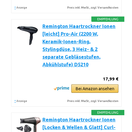
*
Preis inkl. MwSt., zzgl. Versandkosten
Anzeige
EMPFEHLUNG
Remington Haartrockner Ionen
[leicht] Pro-Air (2200 W,
Keramik-Ionen-Ring,
Stylingdüse, 3 Heiz- & 2
separate Gebläsestufen,
Abkühlstufe) D5210
17,99 €
Bei Amazon ansehen
*
Preis inkl. MwSt., zzgl. Versandkosten
Anzeige
EMPFEHLUNG
Remington Haartrockner Ionen
[Locken & Wellen & Glatt] Curl-