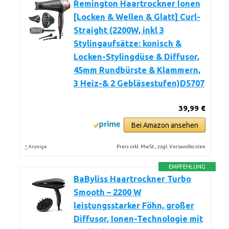
Remington Haartrockner Ionen
[Locken & Wellen & Glatt] Curl-
Straight (2200W, inkl 3
Stylingaufsätze: konisch &
Locken-Stylingdüse & Diffusor,
45mm Rundbürste & Klammern,
3 Heiz-& 2 Gebläsestufen)D5707
39,99 €
Bei Amazon ansehen
*
Preis inkl. MwSt., zzgl. Versandkosten
Anzeige
EMPFEHLUNG
BaByliss Haartrockner Turbo
Smooth – 2200 W
leistungsstarker Föhn, großer
Diffusor, Ionen-Technologie mit