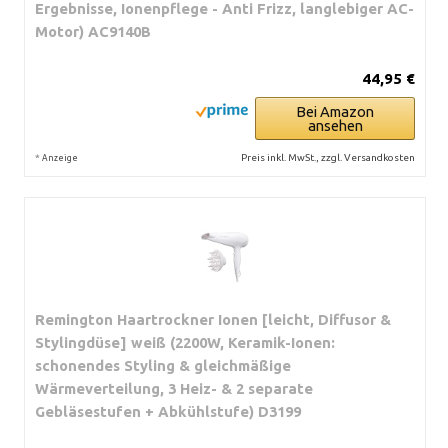
Ergebnisse, Ionenpflege - Anti Frizz, langlebiger AC-
Motor) AC9140B
44,95 €
Bei Amazon
ansehen
*
Preis inkl. MwSt., zzgl. Versandkosten
Anzeige
Remington Haartrockner Ionen [leicht, Diffusor &
Stylingdüse] weiß (2200W, Keramik-Ionen:
schonendes Styling & gleichmäßige
Wärmeverteilung, 3 Heiz- & 2 separate
Gebläsestufen + Abkühlstufe) D3199