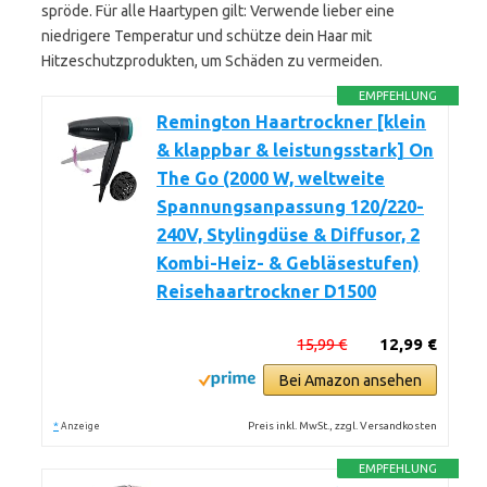
spröde. Für alle Haartypen gilt: Verwende lieber eine
niedrigere Temperatur und schütze dein Haar mit
Hitzeschutzprodukten, um Schäden zu vermeiden.
EMPFEHLUNG
Remington Haartrockner [klein
& klappbar & leistungsstark] On
The Go (2000 W, weltweite
Spannungsanpassung 120/220-
240V, Stylingdüse & Diffusor, 2
Kombi-Heiz- & Gebläsestufen)
Reisehaartrockner D1500
15,99 €
12,99 €
Bei Amazon ansehen
*
Preis inkl. MwSt., zzgl. Versandkosten
Anzeige
EMPFEHLUNG