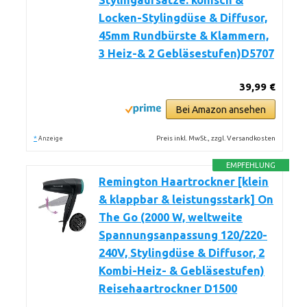
Stylingaufsätze: konisch &
Locken-Stylingdüse & Diffusor,
45mm Rundbürste & Klammern,
3 Heiz-& 2 Gebläsestufen)D5707
39,99 €
Bei Amazon ansehen
*
Preis inkl. MwSt., zzgl. Versandkosten
Anzeige
EMPFEHLUNG
Remington Haartrockner [klein
& klappbar & leistungsstark] On
The Go (2000 W, weltweite
Spannungsanpassung 120/220-
240V, Stylingdüse & Diffusor, 2
Kombi-Heiz- & Gebläsestufen)
Reisehaartrockner D1500