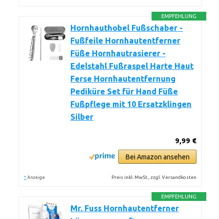
EMPFEHLUNG
Hornhauthobel Fußschaber -
Fußfeile Hornhautentferner
Füße Hornhautrasierer -
Edelstahl Fußraspel Harte Haut
Ferse Hornhautentfernung
Pediküre Set für Hand Füße
Fußpflege mit 10 Ersatzklingen
Silber
9,99 €
Bei Amazon ansehen
*
Preis inkl. MwSt., zzgl. Versandkosten
Anzeige
EMPFEHLUNG
Mr. Fuss Hornhautentferner