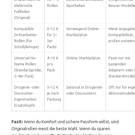
elektrische
Rollen
Apotheken
Beurer-Modell
Fußfeilen
(Original)
Kompatible
6–12 €
Vorwiegend Online-
Meist angegeb
Drittanbieter-
für 2–
Marktplätze
Kompatibilität,
Rollen (für
3er
prüfen notwen
Scholl/Amope)
Packs
Universal No-
4–10 €
Online, Marktplätze
Passt nur mit
Name Rollen
pro
passenden
(Standardgröße,
Pack
Adaptern oder 
2–4er Pack)
Standardmodel
Drogerie- oder
5–12 €
Saisonal in Drogerien
Oft nur für eig
Discounter-
je nach
oder Discountern
Aktionsmodelle
Eigenmarken
Packung
Ersatzköpfe
Fazit:
Wenn du Komfort und sichere Passform willst, sind
Originalrollen meist die beste Wahl. Wenn du sparen