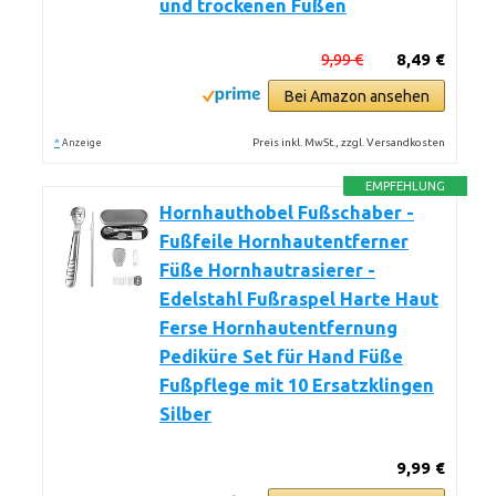
und trockenen Füßen
9,99 €
8,49 €
Bei Amazon ansehen
*
Preis inkl. MwSt., zzgl. Versandkosten
Anzeige
EMPFEHLUNG
Hornhauthobel Fußschaber -
Fußfeile Hornhautentferner
Füße Hornhautrasierer -
Edelstahl Fußraspel Harte Haut
Ferse Hornhautentfernung
Pediküre Set für Hand Füße
Fußpflege mit 10 Ersatzklingen
Silber
9,99 €