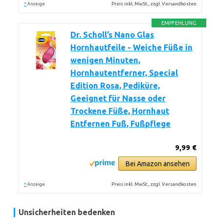
*
Preis inkl. MwSt., zzgl. Versandkosten
Anzeige
EMPFEHLUNG
Dr. Scholl’s Nano Glas
Hornhautfeile - Weiche Füße in
wenigen Minuten,
Hornhautentferner, Special
Edition Rosa, Pediküre,
Geeignet für Nasse oder
Trockene Füße, Hornhaut
Entfernen Fuß, Fußpflege
9,99 €
Bei Amazon ansehen
*
Preis inkl. MwSt., zzgl. Versandkosten
Anzeige
Unsicherheiten bedenken