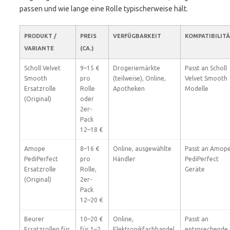
passen und wie lange eine Rolle typischerweise hält.
PRODUKT /
PREIS
VERFÜGBARKEIT
KOMPATIBILIT
VARIANTE
(CA.)
Scholl Velvet
9–15 €
Drogeriemärkte
Passt an Scholl
Smooth
pro
(teilweise), Online,
Velvet Smooth
Ersatzrolle
Rolle
Apotheken
Modelle
(Original)
oder
2er-
Pack
12–18 €
Amope
8–16 €
Online, ausgewählte
Passt an Amop
PediPerfect
pro
Händler
PediPerfect
Ersatzrolle
Rolle,
Geräte
(Original)
2er-
Pack
12–20 €
Beurer
10–20 €
Online,
Passt an
Ersatzrollen für
für 1–2
Elektronikfachhandel,
entsprechende