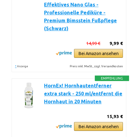
Effektives Nano Glas -
Professionelle Pediküre -
Premium Bimsstein Fußpflege
(Schwarz)
14,99 €
9,99 €
Bei Amazon ansehen
*
Preis inkl. MwSt., zzgl. Versandkosten
Anzeige
EMPFEHLUNG
HornEx! Hornhautentferner
extra stark - 250 ml/entfernt die
Hornhaut in 20 Minuten
15,93 €
Bei Amazon ansehen