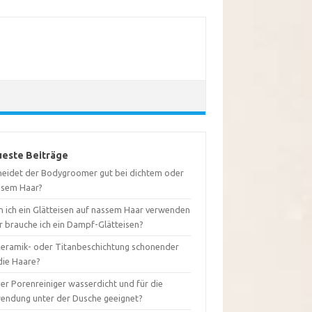
este Beiträge
neidet der Bodygroomer gut bei dichtem oder
usem Haar?
n ich ein Glätteisen auf nassem Haar verwenden
r brauche ich ein Dampf-Glätteisen?
 Keramik- oder Titanbeschichtung schonender
die Haare?
der Porenreiniger wasserdicht und für die
endung unter der Dusche geeignet?