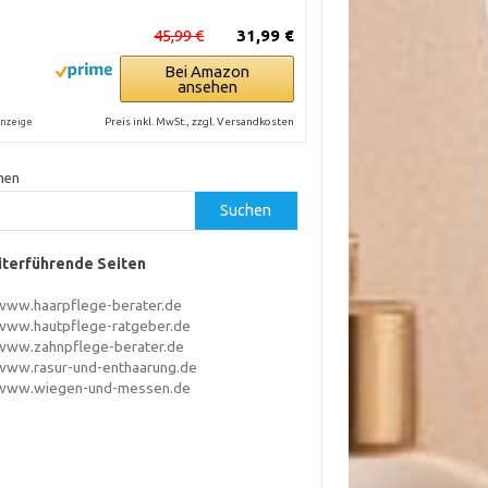
45,99 €
31,99 €
Bei Amazon
ansehen
Preis inkl. MwSt., zzgl. Versandkosten
nzeige
hen
Suchen
terführende Seiten
www.haarpflege-berater.de
www.hautpflege-ratgeber.de
www.zahnpflege-berater.de
www.rasur-und-enthaarung.de
www.wiegen-und-messen.de