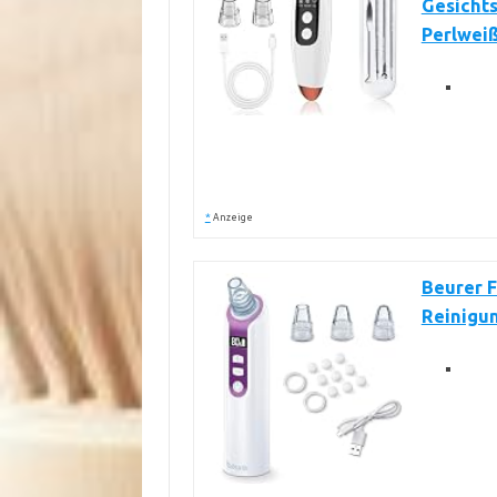
Gesichts
Perlwei
*
Anzeige
Beurer F
Reinigu