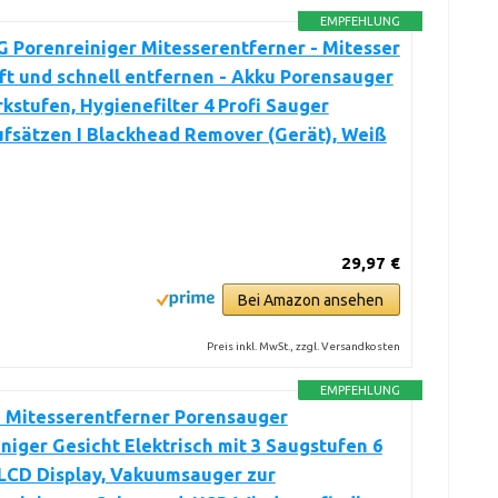
EMPFEHLUNG
 Porenreiniger Mitesserentferner - Mitesser
t und schnell entfernen - Akku Porensauger
rkstufen, Hygienefilter 4 Profi Sauger
fsätzen I Blackhead Remover (Gerät), Weiß
29,97 €
Bei Amazon ansehen
Preis inkl. MwSt., zzgl. Versandkosten
EMPFEHLUNG
I Mitesserentferner Porensauger
niger Gesicht Elektrisch mit 3 Saugstufen 6
 LCD Display, Vakuumsauger zur