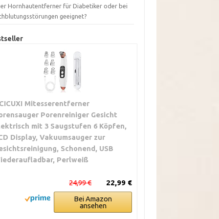
der Hornhautentferner für Diabetiker oder bei
chblutungsstörungen geeignet?
tseller
ICICUXI Mitesserentferner
orensauger Porenreiniger Gesicht
lektrisch mit 3 Saugstufen 6 Köpfen,
CD Display, Vakuumsauger zur
esichtsreinigung, Schonend, USB
iederaufladbar, Perlweiß
24,99 €
22,99 €
Bei Amazon
ansehen