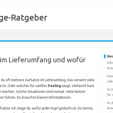
ge-Ratgeber
Neu
 im Lieferumfang und wofür
Sch
kra
Kan
 du oft mehrere Aufsätze im Lieferumfang. Das verwirrt viele.
ode
r
ist. Oder welcher für sanftes
Peeling
taugt. Vielleicht hast
Ist
ch machen. Solche Situationen sind normal. Viele Nutzer
für 
ion führen. Du brauchst klarere Informationen.
Ist 
sätze. Ich zeige dir, wofür jeder Kopf gedacht ist. Du lernst,
Anw