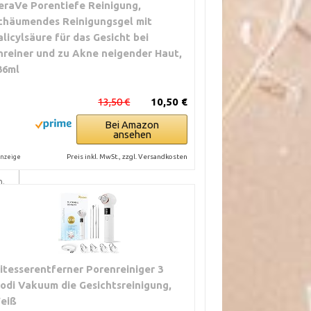
eraVe Porentiefe Reinigung,
g
htig
chäumendes Reinigungsgel mit
alicylsäure für das Gesicht bei
nreiner und zu Akne neigender Haut,
36ml
h
13,50 €
10,50 €
ln.
Bei Amazon
ansehen
und
Preis inkl. MwSt., zzgl. Versandkosten
nzeige
n.
 bei
itesserentferner Porenreiniger 3
odi Vakuum die Gesichtsreinigung,
eiß