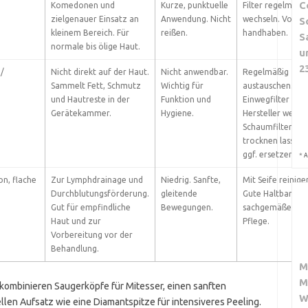
C
Komedonen und
Kurze, punktuelle
Filter regelmäßi
zielgenauer Einsatz an
Anwendung. Nicht
wechseln. Vorsic
S
kleinem Bereich. Für
reißen.
handhaben.
S
normale bis ölige Haut.
u
2
/
Nicht direkt auf der Haut.
Nicht anwendbar.
Regelmäßig
Sammelt Fett, Schmutz
Wichtig für
austauschen.
und Hautreste in der
Funktion und
Einwegfilter nac
Gerätekammer.
Hygiene.
Hersteller wechse
Schaumfilter
trocknen lassen 
ggf. ersetzen.
*
A
on, flache
Zur Lymphdrainage und
Niedrig. Sanfte,
Mit Seife reinige
Durchblutungsförderung.
gleitende
Gute Haltbarkeit
Gut für empfindliche
Bewegungen.
sachgemäßer
Haut und zur
Pflege.
Vorbereitung vor der
Behandlung.
M
M
kombinieren Saugerköpfe für Mitesser, einen sanften
W
llen Aufsatz wie eine Diamantspitze für intensiveres Peeling.