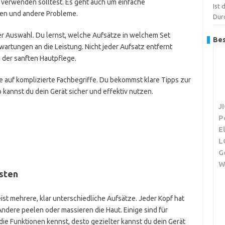
verwenden solltest. Es geht auch um einfache
Ist 
gen und andere Probleme.
Dur
 Auswahl. Du lernst, welche Aufsätze in welchem Set
Bes
Erwartungen an die Leistung. Nicht jeder Aufsatz entfernt
i der sanften Hautpflege.
hte auf komplizierte Fachbegriffe. Du bekommst klare Tipps zur
o kannst du dein Gerät sicher und effektiv nutzen.
J
P
E
L
G
W
isten
ist mehrere, klar unterschiedliche Aufsätze. Jeder Kopf hat
ndere peelen oder massieren die Haut. Einige sind für
die Funktionen kennst, desto gezielter kannst du dein Gerät