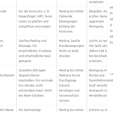
aussetzen.
M
ovale
Für die Konturen, z. B.
Niedrig bis mittel.
Abspülen. Auf Ri
P
Nasenflügel. Hilft, feine
Ziehende
prüfen. Keine
W
Linien zu glätten und
Bewegungen
aggressive
4
Lymphfluss anzuregen.
entlang der
Reinigung.
G
Konturen.
M
on,
Sanftes Peeling und
Niedrig. Sanfte
Leicht zu reinige
E
ch
Massage. Für
Kreisbewegungen.
Mit Seife abspüle
empfindliche, trockene
Nicht zu stark
Silikon hält lange
und empfindliche Haut
drücken.
bei Beschädigun
geeignet.
ersetzen.
Gezieltes Abtragen
Niedrig bis mittel.
Reinigung mit
*
A
hichtetem
abgestorbener
Mehrere kurze
Bürste und
Hautzellen. Für normale
Durchgänge.
Desinfektionsmit
bis robuste, nicht
Danach
Kopf verschleißt,
entzündete Haut. Nicht
beruhigen und
Austausch nach
bei Akne-Schüben.
Sonnenschutz
Herstellerangabe
nutzen.
sehr kleine
Für hartnäckige
Niedrig bis mittel.
Einfach zu reinig