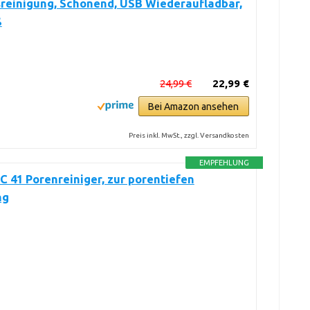
reinigung, Schonend, USB Wiederaufladbar,
ß
24,99 €
22,99 €
Bei Amazon ansehen
Preis inkl. MwSt., zzgl. Versandkosten
EMPFEHLUNG
C 41 Porenreiniger, zur porentiefen
ng