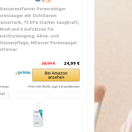
itesserentferner Porenreiniger
sse
orensauger mit Sichtbarem
assertank, 75 kPa Starker Saugkraft,
 Modi und 6 Aufsätzen für
esichtsreinigung, Akne- und
itesserpflege, Mitesser Porensauger
n.
ntferner
n.
,
28,99 €
24,99 €
g
Bei Amazon
ansehen
Preis inkl. MwSt., zzgl. Versandkosten
nzeige
tel.
.
en.