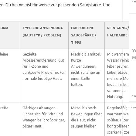
*
A
pen. Du bekommst Hinweise zur passenden Saugstärke. Und
 FORM
TYPISCHE ANWENDUNG
EMPFOHLENE
REINIGUNG /
(HAUTTYP / PROBLEM)
SAUGSTÄRKE /
HALTBARKEIT
TIPPS
Y
kleine
Gezielte
Niedrig bis mittel.
Mit warmem
M
Mitesserentfernung. Gut
Kurze
Wasser reinigen.
für T-Zone und
Anwendungen,
Filter prüfen.
punktuelle Probleme. Für
nicht zu lange an
Lebensdauer:
normale bis ölige Haut.
einer Stelle
mehrere Monat
halten.
bis Jahre bei
schonender
*
A
Nutzung.
breite
Flächiges Absaugen.
Mittel bis hoch.
Regelmäßig unte
Eignet sich für Stirn und
Bewegungen über
warmem Wasser
Wangen bei großporiger,
die Haut, nicht
spülen. Filter
öliger Haut.
saugen bleiben.
kontrollieren. Ni
starker Hitze