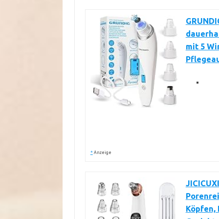
GRUNDIG
dauerhaf
mit 5 Wi
Pflegeau
*
Anzeige
JICICUX
Porenrei
Köpfen,