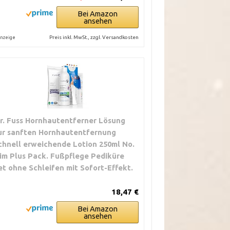
Bei Amazon
ansehen
Preis inkl. MwSt., zzgl. Versandkosten
nzeige
r. Fuss Hornhautentferner Lösung
ur sanften Hornhautentfernung
chnell erweichende Lotion 250ml No.
 im Plus Pack. Fußpflege Pediküre
et ohne Schleifen mit Sofort-Effekt.
18,47 €
Bei Amazon
ansehen