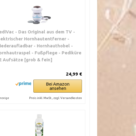
ediVac - Das Original aus dem TV -
lektrischer Hornhautentferner -
iederaufladbar - Hornhauthobel -
ornhautraspel - Fußpflege - Pediküre
 2 Aufsätze [grob & fein]
24,99 €
Bei Amazon
ansehen
Preis inkl. MwSt., zzgl. Versandkosten
nzeige