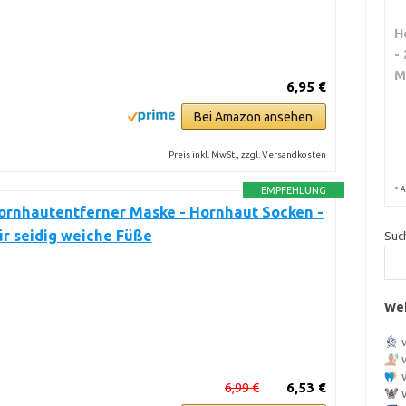
H
-
M
6,95 €
Bei Amazon ansehen
Preis inkl. MwSt., zzgl. Versandkosten
*
EMPFEHLUNG
A
ornhautentferner Maske - Hornhaut Socken -
r seidig weiche Füße
Suc
Wei
6,99 €
6,53 €