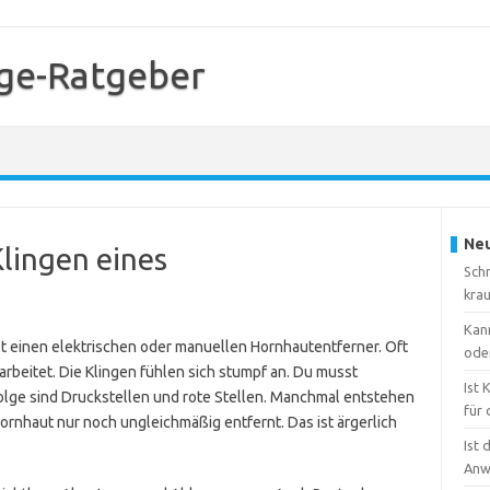
ge-Ratgeber
Neu
Klingen eines
Sch
kra
Kan
t einen elektrischen oder manuellen Hornhautentferner. Oft
ode
arbeitet. Die Klingen fühlen sich stumpf an. Du musst
Ist
olge sind Druckstellen und rote Stellen. Manchmal entstehen
für 
ornhaut nur noch ungleichmäßig entfernt. Das ist ärgerlich
Ist 
Anw