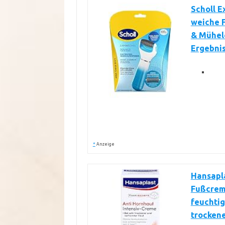
Scholl E
weiche F
& Mühelo
Ergebnis
*
Anzeige
Hansapla
Fußcrem
feuchti
trockene