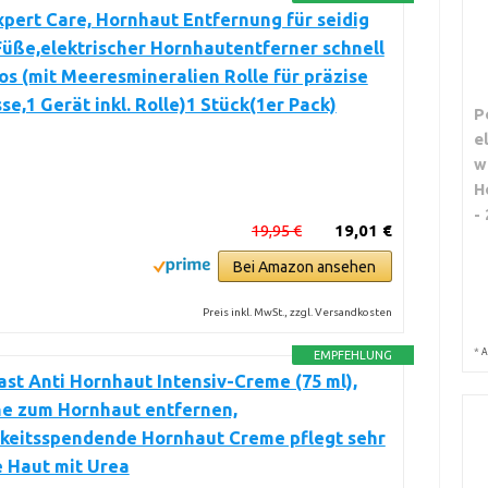
xpert Care, Hornhaut Entfernung für seidig
üße,elektrischer Hornhautentferner schnell
s (mit Meeresmineralien Rolle für präzise
se,1 Gerät inkl. Rolle)1 Stück(1er Pack)
P
e
w
H
-
19,95 €
19,01 €
Bei Amazon ansehen
Preis inkl. MwSt., zzgl. Versandkosten
*
A
EMPFEHLUNG
st Anti Hornhaut Intensiv-Creme (75 ml),
e zum Hornhaut entfernen,
gkeitsspendende Hornhaut Creme pflegt sehr
 Haut mit Urea