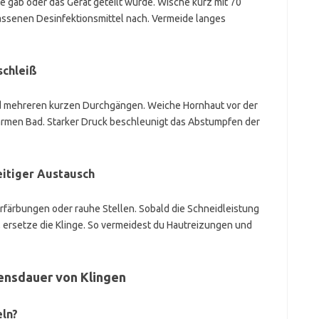
te gab oder das Gerät geteilt wurde. Wische kurz mit 70
assenen Desinfektionsmittel nach. Vermeide langes
schleiß
und mehreren kurzen Durchgängen. Weiche Hornhaut vor der
rmen Bad. Starker Druck beschleunigt das Abstumpfen der
itiger Austausch
rfärbungen oder rauhe Stellen. Sobald die Schneidleistung
, ersetze die Klinge. So vermeidest du Hautreizungen und
ensdauer von Klingen
eln?