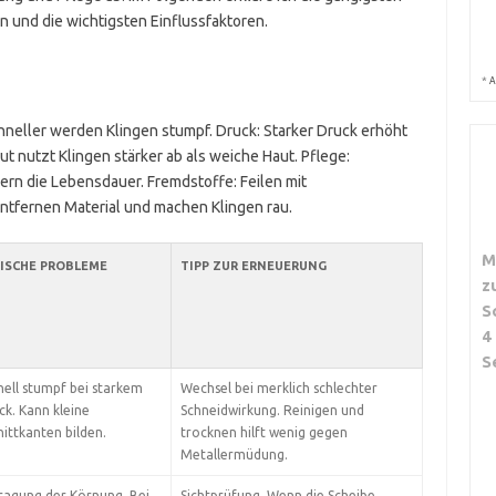
n und die wichtigsten Einflussfaktoren.
*
A
chneller werden Klingen stumpf. Druck: Starker Druck erhöht
t nutzt Klingen stärker ab als weiche Haut. Pflege:
rn die Lebensdauer. Fremdstoffe: Feilen mit
tfernen Material und machen Klingen rau.
M
ISCHE PROBLEME
TIPP ZUR ERNEUERUNG
z
S
4
S
nell stumpf bei starkem
Wechsel bei merklich schlechter
ck. Kann kleine
Schneidwirkung. Reinigen und
nittkanten bilden.
trocknen hilft wenig gegen
Metallermüdung.
ragung der Körnung. Bei
Sichtprüfung. Wenn die Scheibe