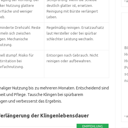
*
A
rker Nutzung glattere
deutlich glatter ist, ersetzen.
rfläche und weniger
Reinigung mit Bürste verlängert
ieb.
Leben.
minderte Drehzahl. Reste
Regelmäßig reinigen. Ersatzaufsatz
meln sich zwischen
laut Hersteller oder bei spürbar
ngen. Mechanische
schlechter Leistung wechseln.
utzung.
B
H
ell stumpf. Risiko für
Entsorgen nach Gebrauch. Nicht
H
irritation bei
reinigen oder aufbewahren.
P
rfachnutzung.
s
n
nmaliger Nutzung bis zu mehreren Monaten. Entscheidend sind
it und Pflege. Tausche Klingen bei spürbarem
ngen und verbesserst das Ergebnis.
Verlängerung der Klingenlebensdauer
*
A
EMPFEHLUNG