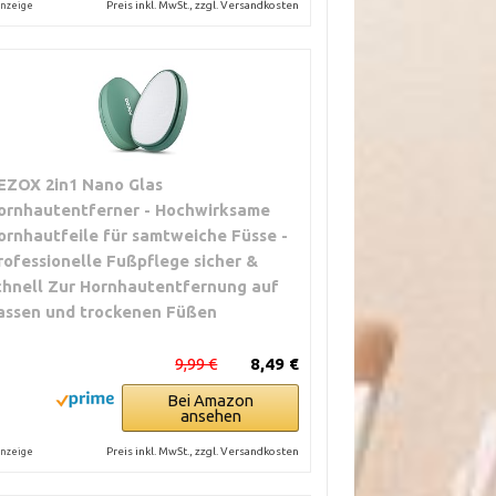
Preis inkl. MwSt., zzgl. Versandkosten
nzeige
EZOX 2in1 Nano Glas
ornhautentferner - Hochwirksame
ornhautfeile für samtweiche Füsse -
rofessionelle Fußpflege sicher &
chnell Zur Hornhautentfernung auf
assen und trockenen Füßen
9,99 €
8,49 €
Bei Amazon
ansehen
Preis inkl. MwSt., zzgl. Versandkosten
nzeige