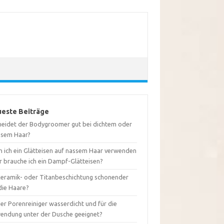
este Beiträge
neidet der Bodygroomer gut bei dichtem oder
usem Haar?
n ich ein Glätteisen auf nassem Haar verwenden
r brauche ich ein Dampf-Glätteisen?
 Keramik- oder Titanbeschichtung schonender
die Haare?
der Porenreiniger wasserdicht und für die
endung unter der Dusche geeignet?