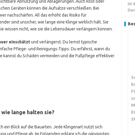
 sichtbare Abnutzung und Ablagerungen. Auch Rost oder
Ist 
ischen Geräten können die Aufsätze verschleißen. Bei
Dur
r nachschärfen. All das erhöht das Risiko für
der sind unsicher, wie lange eine Klinge wirklich hält. Sie
Bes
Sie wissen nicht, wie sie die Lebensdauer verlängern können.
uer einschätzt
und verlängerst. Du lernst typische
fache Pflege- und Reinigungs-Tipps. Du erfährst, wann du
nde kannst du Schäden vermeiden und die Fußpflege effektiver
S
E
F
s
M
wie lange halten sie?
E
S
 ein Blick auf die Bauarten. Jede Klingenart nutzt sich
ng und Pflege ab. Im Folgenden erkläre ich die gängigsten