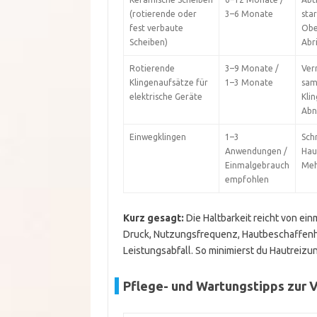
(rotierende oder
3–6 Monate
sta
fest verbaute
Obe
Scheiben)
Abr
Rotierende
3–9 Monate /
Ver
Klingenaufsätze für
1–3 Monate
sam
elektrische Geräte
Kli
Abn
Einwegklingen
1–3
Schn
Anwendungen /
Haut
Einmalgebrauch
Meh
empfohlen
Kurz gesagt:
Die Haltbarkeit reicht von ei
Druck, Nutzungsfrequenz, Hautbeschaffenhe
Leistungsabfall. So minimierst du Hautreizu
Pflege- und Wartungstipps zur 