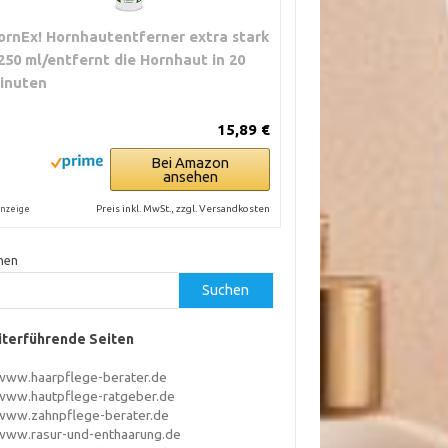
ornEx! Hornhautentferner extra stark
 250 ml/entfernt die Hornhaut in 20
inuten
15,89 €
Bei Amazon
ansehen
Preis inkl. MwSt., zzgl. Versandkosten
nzeige
hen
Suchen
terführende Seiten
www.haarpflege-berater.de
www.hautpflege-ratgeber.de
www.zahnpflege-berater.de
www.rasur-und-enthaarung.de