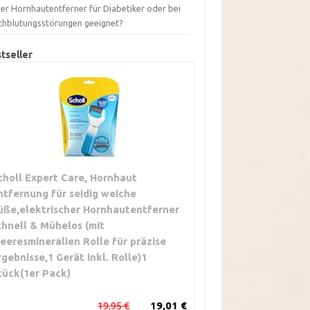
der Hornhautentferner für Diabetiker oder bei
chblutungsstörungen geeignet?
tseller
choll Expert Care, Hornhaut
ntfernung für seidig weiche
üße,elektrischer Hornhautentferner
chnell & Mühelos (mit
eeresmineralien Rolle für präzise
rgebnisse,1 Gerät inkl. Rolle)1
tück(1er Pack)
19,95 €
19,01 €