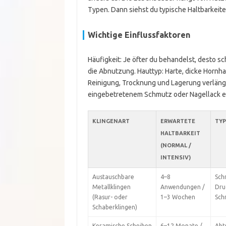
Typen. Dann siehst du typische Haltbarkeite
Wichtige Einflussfaktoren
Häufigkeit: Je öfter du behandelst, desto s
die Abnutzung. Hauttyp: Harte, dicke Hornhau
Reinigung, Trocknung und Lagerung verlänge
eingebetretenem Schmutz oder Nagellack en
KLINGENART
ERWARTETE
TYP
HALTBARKEIT
(NORMAL /
INTENSIV)
Austauschbare
4–8
Sch
Metallklingen
Anwendungen /
Dru
(Rasur- oder
1–3 Wochen
Sch
Schaberklingen)
Keramische Scheiben
6–12 Monate /
Abt