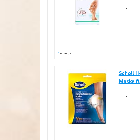
*
Anzeige
Scholl H
Maske fü