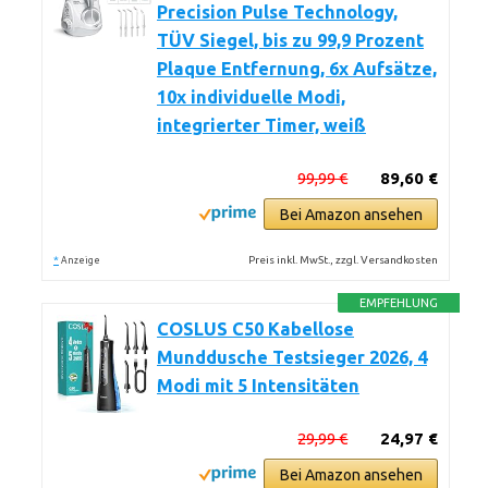
Precision Pulse Technology,
TÜV Siegel, bis zu 99,9 Prozent
Plaque Entfernung, 6x Aufsätze,
10x individuelle Modi,
integrierter Timer, weiß
99,99 €
89,60 €
Bei Amazon ansehen
*
Preis inkl. MwSt., zzgl. Versandkosten
Anzeige
EMPFEHLUNG
COSLUS C50 Kabellose
Munddusche Testsieger 2026, 4
Modi mit 5 Intensitäten
29,99 €
24,97 €
Bei Amazon ansehen