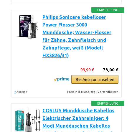
EMPFEHLUNG
Philips Sonicare kabelloser
Power Flosser 3000
Munddusche; Wasser-Flosser
für Zähne, Zahnfleisch und
Zahnpflege, weiß (Modell
HX3826/31)
99,99 €
73,00 €
Bei Amazon ansehen
*
Preis inkl. MwSt., zzgl. Versandkosten
Anzeige
EMPFEHLUNG
COSLUS Munddusche Kabellos
Elektrischer Zahnreiniger: 4
Modi Mundduschen Kabellos