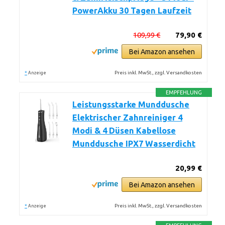
PowerAkku 30 Tagen Laufzeit
109,99 €
79,90 €
Bei Amazon ansehen
*
Preis inkl. MwSt., zzgl. Versandkosten
Anzeige
EMPFEHLUNG
Leistungsstarke Munddusche
Elektrischer Zahnreiniger 4
Modi & 4 Düsen Kabellose
Munddusche IPX7 Wasserdicht
20,99 €
Bei Amazon ansehen
*
Preis inkl. MwSt., zzgl. Versandkosten
Anzeige