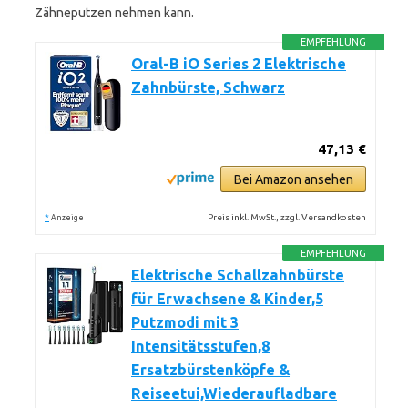
Zähneputzen nehmen kann.
EMPFEHLUNG
Oral-B iO Series 2 Elektrische
Zahnbürste, Schwarz
47,13 €
Bei Amazon ansehen
*
Preis inkl. MwSt., zzgl. Versandkosten
Anzeige
EMPFEHLUNG
Elektrische Schallzahnbürste
für Erwachsene & Kinder,5
Putzmodi mit 3
Intensitätsstufen,8
Ersatzbürstenköpfe &
Reiseetui,Wiederaufladbare