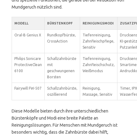
und spezielle Funktionen, die gerade bei der Reduktion von
Mundgeruch nützlich sind.
MODELL
BÜRSTENKOPF
REINIGUNGSMODI
ZUSATZF
Oral-B Genius X
Rundkopfbürste,
Tiefenreinigung,
Drucksens
CrossAction
Zahnfleischpflege,
KI-gestüt
Sensitiv
Putzanlei
Philips Sonicare
Schallzahnbürste
Tiefenreinigung,
Drucksens
ProtectiveClean
mit
Zahnfleischschutz,
Smartimer
6100
geschwungenen
Weißmodus
Andruckko
Borsten
Fairywill FW-507
Schallzahnbürste,
Reinigung,
Timer, IP
oszillierend
Massage, Sensitiv
Wasserfes
Diese Modelle bieten durch ihre unterschiedlichen
Bürstenköpfe und Modi eine breite Palette an
Reinigungslösungen. Für Menschen mit Mundgeruch ist
besonders wichtig, dass die Zahnbürste dabei hilft,