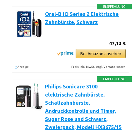
EMPFEHLUNG
Oral-B iO Series 2 Elektrische
Zahnbürste, Schwarz
47,13 €
Bei Amazon ansehen
*
Preis inkl. MwSt., zzgl. Versandkosten
Anzeige
EMPFEHLUNG
Philips Sonicare 3100
elektrische Zahnbürste,
Schallzahnbürste,
Andruckkontrolle und Timer,
Sugar Rose und Schwarz,
Zweierpack, Modell HX3675/15