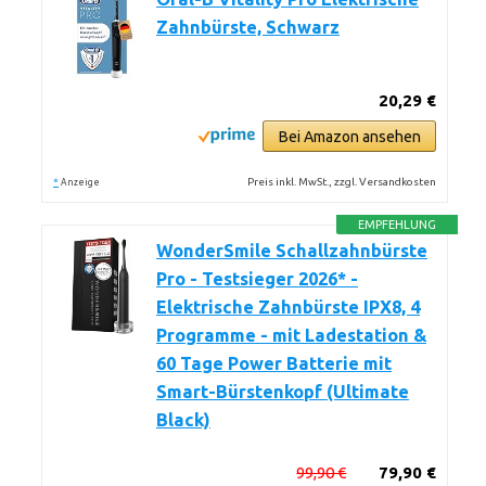
Zahnbürste, Schwarz
20,29 €
Bei Amazon ansehen
*
Preis inkl. MwSt., zzgl. Versandkosten
Anzeige
EMPFEHLUNG
WonderSmile Schallzahnbürste
Pro - Testsieger 2026* -
Elektrische Zahnbürste IPX8, 4
Programme - mit Ladestation &
60 Tage Power Batterie mit
Smart-Bürstenkopf (Ultimate
Black)
99,90 €
79,90 €