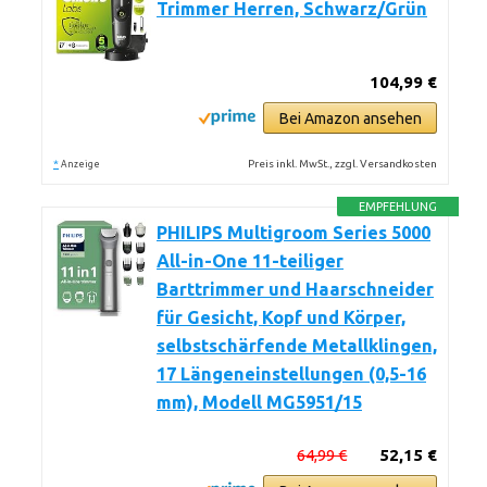
Trimmer Herren, Schwarz/Grün
104,99 €
Bei Amazon ansehen
*
Preis inkl. MwSt., zzgl. Versandkosten
Anzeige
EMPFEHLUNG
PHILIPS Multigroom Series 5000
All-in-One 11-teiliger
Barttrimmer und Haarschneider
für Gesicht, Kopf und Körper,
selbstschärfende Metallklingen,
17 Längeneinstellungen (0,5-16
mm), Modell MG5951/15
64,99 €
52,15 €