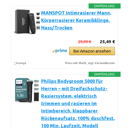
EMPFEHLUNG
MANSPOT Intimrasierer Mann,
Körperrasierer Keramikklinge,
Nass/Trocken
29,99 €
25,49 €
Bei Amazon ansehen
*
Preis inkl. MwSt., zzgl. Versandkosten
Anzeige
EMPFEHLUNG
Philips Bodygroom 5000 für
Herren – mit Dreifachschutz-
Rasiersystem, elektrisch
trimmen und rasieren im
Intimbereich, klappbarer
Rückenaufsatz, 100% duschfest,
100 Min. Laufzeit, Modell