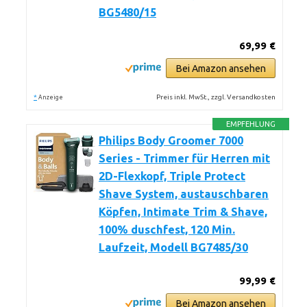
BG5480/15
69,99 €
Bei Amazon ansehen
*
Preis inkl. MwSt., zzgl. Versandkosten
Anzeige
EMPFEHLUNG
Philips Body Groomer 7000
Series - Trimmer für Herren mit
2D-Flexkopf, Triple Protect
Shave System, austauschbaren
Köpfen, Intimate Trim & Shave,
100% duschfest, 120 Min.
Laufzeit, Modell BG7485/30
99,99 €
Bei Amazon ansehen