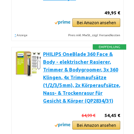
49,95 €
Bei Amazon ansehen
*
Preis inkl. MwSt., zzgl. Versandkosten
Anzeige
EMPFEHLUNG
PHILIPS OneBlade 360 Face &
Body - elektrischer Rasierer,
Trimmer & Bodygroomer, 3x 360
Klingen, 4x Trimmaufsätze
(1/2/3/5 mm), 2x Körperaufsätze,
Nass- & Trockenrasur für
Gesicht & Körper (QP2834/31)
64,99 €
54,45 €
Bei Amazon ansehen