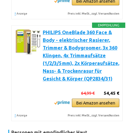
Bei Amazon ansehen
*
Preis inkl. MwSt., zzgl. Versandkosten
Anzeige
EMPFEHLUNG
PHILIPS OneBlade 360 Face &
Body - elektrischer Rasierer,
Trimmer & Bodygroomer, 3x 360
Klingen, 4x Trimmaufsätze
(1/2/3/5 mm), 2x Körperaufsätze,
Nass- & Trockenrasur für
Gesicht & Körper (QP2834/31)
64,99 €
54,45 €
Bei Amazon ansehen
*
Preis inkl. MwSt., zzgl. Versandkosten
Anzeige
Personen mit empfindlicher Haut