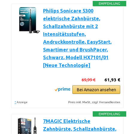
EMPFEHLUNG
Philips Sonicare 5300
elektrische Zahnbürste,
Schallzahnbürste mit 2
Intensitätsstufen,
Andruckkontrolle, EasyStart,
Smartimer und BrushPacer,
Schwarz, Modell HX7101/01
[Neue Technologie]
69,99 €
61,93 €
Bei Amazon ansehen
*
Preis inkl. MwSt., zzgl. Versandkosten
Anzeige
EMPFEHLUNG
7MAGIC Elektrische
Zahnbürste, Schallzahnbürste,