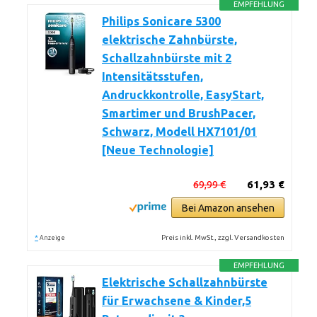
EMPFEHLUNG
Philips Sonicare 5300
elektrische Zahnbürste,
Schallzahnbürste mit 2
Intensitätsstufen,
Andruckkontrolle, EasyStart,
Smartimer und BrushPacer,
Schwarz, Modell HX7101/01
[Neue Technologie]
69,99 €
61,93 €
Bei Amazon ansehen
*
Preis inkl. MwSt., zzgl. Versandkosten
Anzeige
EMPFEHLUNG
Elektrische Schallzahnbürste
für Erwachsene & Kinder,5