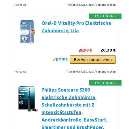
*
Preis inkl. MwSt., zzgl. Versandkosten
Anzeige
EMPFEHLUNG
Oral-B Vitality Pro Elektrische
Zahnbürste, Lila
20,99 €
20,30 €
Bei Amazon ansehen
*
Preis inkl. MwSt., zzgl. Versandkosten
Anzeige
EMPFEHLUNG
Philips Sonicare 5300
elektrische Zahnbürste,
Schallzahnbürste mit 2
Intensitätsstufen,
Andruckkontrolle, EasyStart,
Smartimer und BrushPacer,