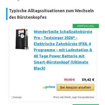
Typische Alltagssituationen zum Wechseln
des Bürstenkopfes
EMPFEHLUNG
WonderSmile Schallzahnbürste
Pro - Testsieger 2026* -
Elektrische Zahnbürste IPX8, 4
Programme - mit Ladestation &
60 Tage Power Batterie mit
Smart-Bürstenkopf (Ultimate
Black)
99,90 €
59,42 €
Bei Amazon ansehen
*
Preis inkl. MwSt., zzgl. Versandkosten
Anzeige