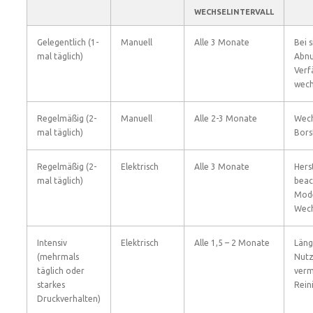
WECHSELINTERVALL
Gelegentlich (1-
Manuell
Alle 3 Monate
Bei 
mal täglich)
Abnu
Verf
wech
Regelmäßig (2-
Manuell
Alle 2-3 Monate
Wech
mal täglich)
Bors
Regelmäßig (2-
Elektrisch
Alle 3 Monate
Hers
mal täglich)
beac
Mode
Wech
Intensiv
Elektrisch
Alle 1,5 – 2 Monate
Läng
(mehrmals
Nutz
täglich oder
verm
starkes
Rein
Druckverhalten)