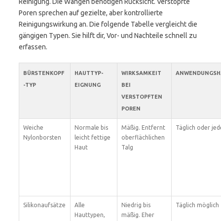
Reinigung. Die Wangen benötigen Rücksicht. Verstopfte
Poren sprechen auf gezielte, aber kontrollierte
Reinigungswirkung an. Die folgende Tabelle vergleicht die
gängigen Typen. Sie hilft dir, Vor- und Nachteile schnell zu
erfassen.
BÜRSTENKOPF
HAUTTYP-
WIRKSAMKEIT
ANWENDUNGSHÄ
-TYP
EIGNUNG
BEI
VERSTOPFTEN
POREN
Weiche
Normale bis
Mäßig. Entfernt
Täglich oder jed
Nylonborsten
leicht fettige
oberflächlichen
Haut
Talg
Silikonaufsätze
Alle
Niedrig bis
Täglich möglich
Hauttypen,
mäßig. Eher