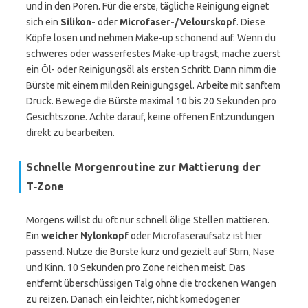
und in den Poren. Für die erste, tägliche Reinigung eignet
sich ein
Silikon-
oder
Microfaser-/Velourskopf
. Diese
Köpfe lösen und nehmen Make-up schonend auf. Wenn du
schweres oder wasserfestes Make-up trägst, mache zuerst
ein Öl- oder Reinigungsöl als ersten Schritt. Dann nimm die
Bürste mit einem milden Reinigungsgel. Arbeite mit sanftem
Druck. Bewege die Bürste maximal 10 bis 20 Sekunden pro
Gesichtszone. Achte darauf, keine offenen Entzündungen
direkt zu bearbeiten.
Schnelle Morgenroutine zur Mattierung der
T‑Zone
Morgens willst du oft nur schnell ölige Stellen mattieren.
Ein
weicher Nylonkopf
oder Microfaseraufsatz ist hier
passend. Nutze die Bürste kurz und gezielt auf Stirn, Nase
und Kinn. 10 Sekunden pro Zone reichen meist. Das
entfernt überschüssigen Talg ohne die trockenen Wangen
zu reizen. Danach ein leichter, nicht komedogener