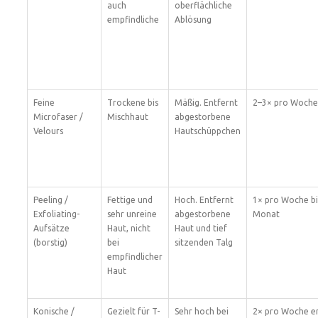
auch
oberflächliche
empfindliche
Ablösung
Feine
Trockene bis
Mäßig. Entfernt
2–3× pro Woche
Microfaser /
Mischhaut
abgestorbene
Velours
Hautschüppchen
Peeling /
Fettige und
Hoch. Entfernt
1× pro Woche bi
Exfoliating-
sehr unreine
abgestorbene
Monat
Aufsätze
Haut, nicht
Haut und tief
(borstig)
bei
sitzenden Talg
empfindlicher
Haut
Konische /
Gezielt für T-
Sehr hoch bei
2× pro Woche e