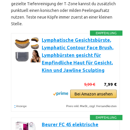
gezielte Tiefenreinigung der T‑Zone kannst du zusätzlich
punktuell einen konischen oder milden Peelingaufsatz
nutzen. Teste neue Köpfe immer zuerst an einer kleinen
Stelle.
EMPFEHLUNG
Lymphatische Gesichtsbürste,
Lymphatic Contour Face Brush,
Lymphbürsten gesicht für
Empfindliche Haut für Gesicht,
Kinn und Jawline Sculpting
9,99 €
7,99 €
Bei Amazon ansehen
*
Preis inkl. MwSt., zzgl. Versandkosten
Anzeige
EMPFEHLUNG
Beurer FC 45 elektrische