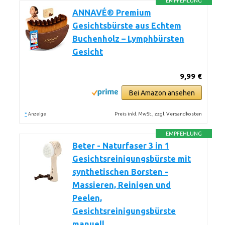
EMPFEHLUNG
ANNAVÉ® Premium
Gesichtsbürste aus Echtem
Buchenholz – Lymphbürsten
Gesicht
9,99 €
Bei Amazon ansehen
*
Preis inkl. MwSt., zzgl. Versandkosten
Anzeige
EMPFEHLUNG
Beter - Naturfaser 3 in 1
Gesichtsreinigungsbürste mit
synthetischen Borsten -
Massieren, Reinigen und
Peelen,
Gesichtsreinigungsbürste
manuell,