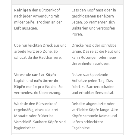
Reinigen
den Bürstenkopf
Lass den Kopf nass oder in
nach jeder Anwendung mit
geschlossenen Behältern
milder Seife. Trocken an der
liegen. So vermehren sich
Luft auslegen.
Bakterien und verstopfen
Poren.
Übe nur leichten Druck aus und
Drücke fest oder schrubbe
arbeite kurz pro Zone. So
lange. Das reizt die Haut und
schützt du die Hautbarriere.
kann Rötungen oder neue
Unreinheiten auslösen.
Verwende
sanfte Köpfe
Nutze stark peelende
täglich und
exfolierende
Aufsätze jeden Tag. Das
Köpfe
nur 1× pro Woche. So
führt zu Barriereschäden
vermeidest du Überreizung.
und erhöhter Sensibilität.
Wechsle den Bürstenkopf
Behalte abgenutzte oder
regelmäßig, etwa alle drei
verfärbte Köpfe lange. Alte
Monate oder früher bei
Köpfe sammeln Keime und
Verschleiß. Saubere Köpfe sind
liefern schlechtere
hygienischer.
Ergebnisse.