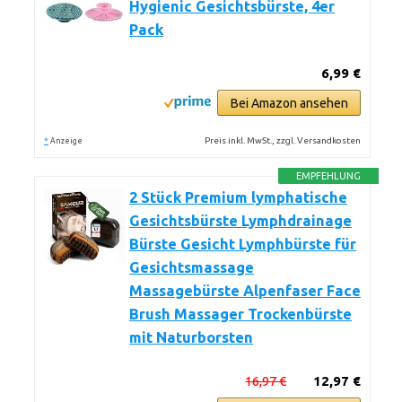
Hygienic Gesichtsbürste, 4er
Pack
6,99 €
Bei Amazon ansehen
*
Preis inkl. MwSt., zzgl. Versandkosten
Anzeige
EMPFEHLUNG
2 Stück Premium lymphatische
Gesichtsbürste Lymphdrainage
Bürste Gesicht Lymphbürste für
Gesichtsmassage
Massagebürste Alpenfaser Face
Brush Massager Trockenbürste
mit Naturborsten
16,97 €
12,97 €