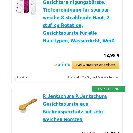
Gesichtsreinigungsbürste,
Tiefenreinigung für spürbar
weiche & strahlende Haut, 2-
stufige Rotation,
Gesichtsbürste für alle
Hauttypen, Wasserdicht, Weiß
12,99 €
Bei Amazon ansehen
*
Preis inkl. MwSt., zzgl. Versandkosten
Anzeige
EMPFEHLUNG
P. Jentschura P. Jentschura
Gesichtsbürste aus
Buchensperrholz mit sehr
weichen Borsten