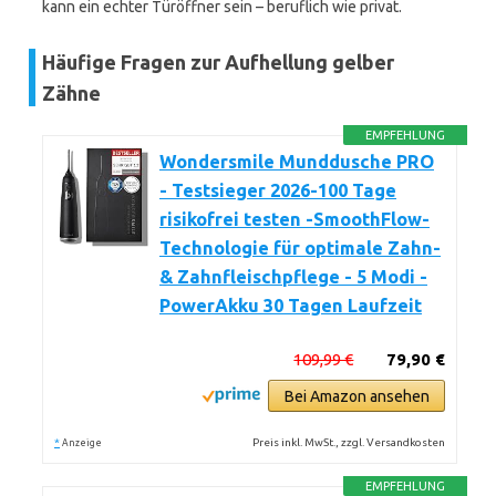
kann ein echter Türöffner sein – beruflich wie privat.
Häufige Fragen zur Aufhellung gelber
Zähne
EMPFEHLUNG
Wondersmile Munddusche PRO
- Testsieger 2026-100 Tage
risikofrei testen -SmoothFlow-
Technologie für optimale Zahn-
& Zahnfleischpflege - 5 Modi -
PowerAkku 30 Tagen Laufzeit
109,99 €
79,90 €
Bei Amazon ansehen
*
Preis inkl. MwSt., zzgl. Versandkosten
Anzeige
EMPFEHLUNG