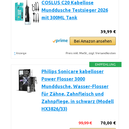
COSLUS C20 Kabellose
Munddusche Testsieger 2026
mit 300ML Tank
39,99 €
Bei Amazon ansehen
*
Preis inkl. MwSt., zzgl. Versandkosten
Anzeige
EMPFEHLUNG
Philips Sonicare kabelloser
Power Flosser 3000
Munddusche, Wasser-Flosser
für Zähne, Zahnfleisch und
Zahnpflege, in schwarz (Modell
HX3826/33)
99,99 €
70,00 €