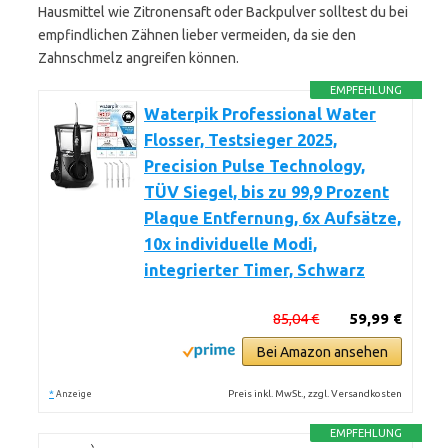
Hausmittel wie Zitronensaft oder Backpulver solltest du bei
empfindlichen Zähnen lieber vermeiden, da sie den
Zahnschmelz angreifen können.
EMPFEHLUNG
Waterpik Professional Water
Flosser, Testsieger 2025,
Precision Pulse Technology,
TÜV Siegel, bis zu 99,9 Prozent
Plaque Entfernung, 6x Aufsätze,
10x individuelle Modi,
integrierter Timer, Schwarz
85,04 €
59,99 €
Bei Amazon ansehen
*
Preis inkl. MwSt., zzgl. Versandkosten
Anzeige
EMPFEHLUNG