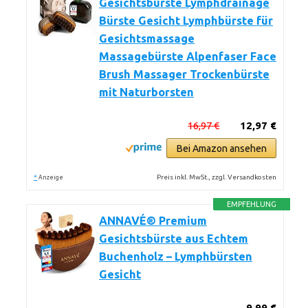
Gesichtsbürste Lymphdrainage
Bürste Gesicht Lymphbürste für
Gesichtsmassage
Massagebürste Alpenfaser Face
Brush Massager Trockenbürste
mit Naturborsten
16,97 €
12,97 €
Bei Amazon ansehen
*
Preis inkl. MwSt., zzgl. Versandkosten
Anzeige
EMPFEHLUNG
ANNAVÉ® Premium
Gesichtsbürste aus Echtem
Buchenholz – Lymphbürsten
Gesicht
9,99 €