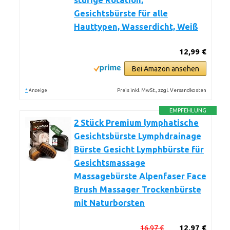
stufige Rotation,
Gesichtsbürste für alle
Hauttypen, Wasserdicht, Weiß
12,99 €
Bei Amazon ansehen
*
Preis inkl. MwSt., zzgl. Versandkosten
Anzeige
EMPFEHLUNG
2 Stück Premium lymphatische
Gesichtsbürste Lymphdrainage
Bürste Gesicht Lymphbürste für
Gesichtsmassage
Massagebürste Alpenfaser Face
Brush Massager Trockenbürste
mit Naturborsten
16,97 €
12,97 €