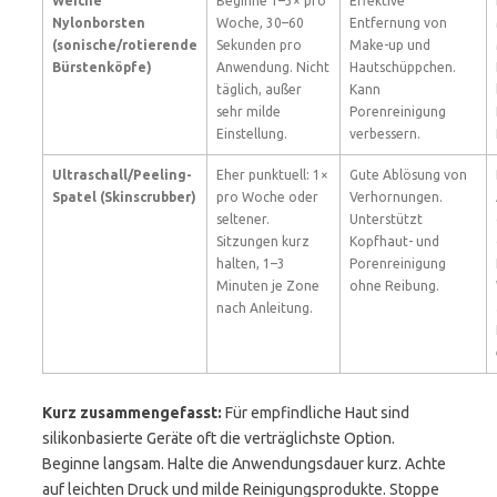
Weiche
Beginne 1–3× pro
Effektive
Nylonborsten
Woche, 30–60
Entfernung von
(sonische/rotierende
Sekunden pro
Make-up und
Bürstenköpfe)
Anwendung. Nicht
Hautschüppchen.
täglich, außer
Kann
sehr milde
Porenreinigung
Einstellung.
verbessern.
Ultraschall/Peeling-
Eher punktuell: 1×
Gute Ablösung von
Spatel (Skinscrubber)
pro Woche oder
Verhornungen.
seltener.
Unterstützt
Sitzungen kurz
Kopfhaut- und
halten, 1–3
Porenreinigung
Minuten je Zone
ohne Reibung.
nach Anleitung.
Kurz zusammengefasst:
Für empfindliche Haut sind
silikonbasierte Geräte oft die verträglichste Option.
Beginne langsam. Halte die Anwendungsdauer kurz. Achte
auf leichten Druck und milde Reinigungsprodukte. Stoppe