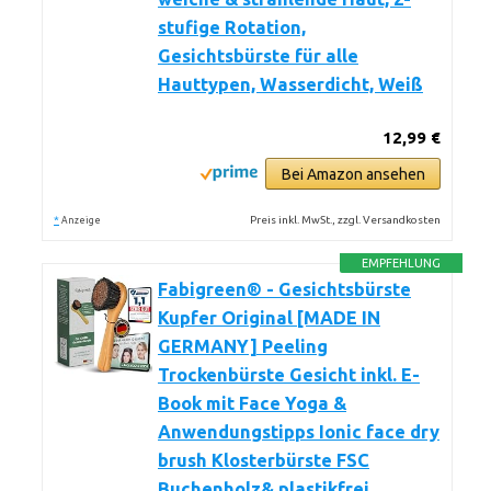
stufige Rotation,
Gesichtsbürste für alle
Hauttypen, Wasserdicht, Weiß
12,99 €
Bei Amazon ansehen
*
Preis inkl. MwSt., zzgl. Versandkosten
Anzeige
EMPFEHLUNG
Fabigreen® - Gesichtsbürste
Kupfer Original [MADE IN
GERMANY] Peeling
Trockenbürste Gesicht inkl. E-
Book mit Face Yoga &
Anwendungstipps Ionic face dry
brush Klosterbürste FSC
Buchenholz& plastikfrei