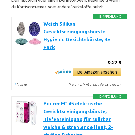
Dermatologin oder einen Dermatologen, besonders wenn
du Kortisoncremes oder andere Wirkstoffe nutzt.
EMPFEHLUNG
Weich Silikon
Gesichtsreinigungsbürste
Hygienic Gesichtsbürste, 4er
Pack
6,99 €
Bei Amazon ansehen
*
Preis inkl. MwSt., zzgl. Versandkosten
Anzeige
EMPFEHLUNG
Beurer FC 45 elektrische
Gesichtsreinigungsbürste,
Tiefenreinigung für spürbar
weiche & strahlende Haut, 2-