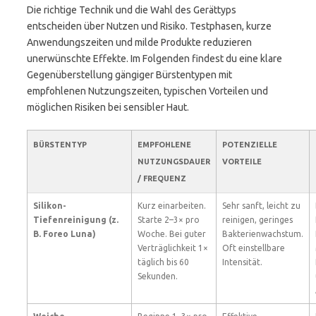
Die richtige Technik und die Wahl des Gerättyps
entscheiden über Nutzen und Risiko. Testphasen, kurze
Anwendungszeiten und milde Produkte reduzieren
unerwünschte Effekte. Im Folgenden findest du eine klare
Gegenüberstellung gängiger Bürstentypen mit
empfohlenen Nutzungszeiten, typischen Vorteilen und
möglichen Risiken bei sensibler Haut.
BÜRSTENTYP
EMPFOHLENE
POTENZIELLE
NUTZUNGSDAUER
VORTEILE
/ FREQUENZ
Silikon-
Kurz einarbeiten.
Sehr sanft, leicht zu
Tiefenreinigung (z.
Starte 2–3× pro
reinigen, geringes
B. Foreo Luna)
Woche. Bei guter
Bakterienwachstum.
Verträglichkeit 1×
Oft einstellbare
täglich bis 60
Intensität.
Sekunden.