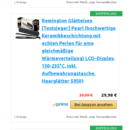
*
Preis inkl. MwSt., zzgl. Versandkosten
Anzeige
EMPFEHLUNG
Remington Glätteisen
[Testsieger] Pearl (hochwertige
Keramikbeschichtung mit
echten Perlen für eine
gleichmäßige
Wärmeverteilung) LCD-Display,
150-235°C, inkl.
Aufbewahrungstasche,
Haarglätter S9501
39,99 €
29,98 €
Bei Amazon ansehen
*
Preis inkl. MwSt., zzgl. Versandkosten
Anzeige
EMPFEHLUNG