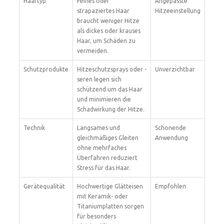
Haartyp
Feines oder
Angepasste
strapaziertes Haar
Hitzeeinstellung
braucht weniger Hitze
als dickes oder krauses
Haar, um Schäden zu
vermeiden.
Schutzprodukte
Hitzeschutzsprays oder -
Unverzichtbar
seren legen sich
schützend um das Haar
und minimieren die
Schadwirkung der Hitze.
Technik
Langsames und
Schonende
gleichmäßiges Gleiten
Anwendung
ohne mehrfaches
Überfahren reduziert
Stress für das Haar.
Gerätequalität
Hochwertige Glätteisen
Empfohlen
mit Keramik- oder
Titaniumplatten sorgen
für besonders