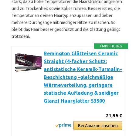
stark, da zu hohe Temperaturen die Haarstruktur angreifen
und zu Trockenheit sowie Spliss führen. Besser ist es, die
Temperatur an deinen Haartyp anzupassen und lieber
mehrere Durchgänge mit niedriger Hitze zu machen. So
bleibt das Haar besser geschützt und die Glättung gelingt
trotzdem.
EMPFEHLUNG
Remington Glätteisen Ceramic
Straight (4-facher Schutz:
antistatische Keramik-Turmalin-
Beschichtung -gleichmäßige
Wärmeverteilung, geringere
statische Aufladung & seidiger
Glanz) Haarglätter S3500
21,99 €
Bei Amazon ansehen