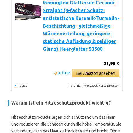
Remington Glätteisen Ceramic
Straight (4-facher Schutz:
antistatische Keramik-Turmalin-
Beschichtung -gleichmäßige
Wärmeverteilung, geringere
statische Aufladung & seidiger
Glanz) Haarglätter S3500
21,99 €
Bei Amazon ansehen
*
Preis inkl. MwSt., zzgl. Versandkosten
Anzeige
Warum ist ein Hitzeschutzprodukt wichtig?
Hitzeschutzprodukte legen sich schützend um das Haar
und reduzieren die Schäden durch die hohe Temperatur. Sie
verhindern, dass das Haar zu trocken wird und bricht. Ohne