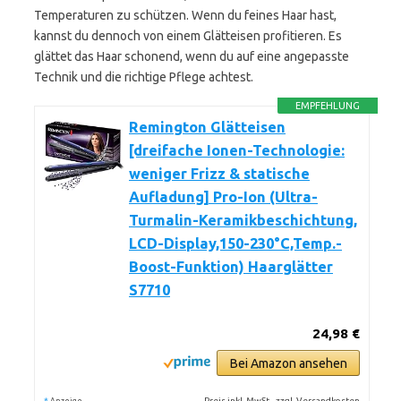
Temperaturen zu schützen. Wenn du feines Haar hast,
kannst du dennoch von einem Glätteisen profitieren. Es
glättet das Haar schonend, wenn du auf eine angepasste
Technik und die richtige Pflege achtest.
EMPFEHLUNG
Remington Glätteisen
[dreifache Ionen-Technologie:
weniger Frizz & statische
Aufladung] Pro-Ion (Ultra-
Turmalin-Keramikbeschichtung,
LCD-Display,150-230°C,Temp.-
Boost-Funktion) Haarglätter
S7710
24,98 €
Bei Amazon ansehen
*
Preis inkl. MwSt., zzgl. Versandkosten