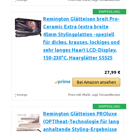
Anzeige
EMPFEHLUNG
Remington Glätteisen breit Pro-
Ceramic Extra (extra breite
45mm Stylingplatten -speziell
für dickes, krauses, lockiges und
sehr langes Haar) LCD-Display,
150-230°C, Haarglätter S5525
27,99 €
Bei Amazon ansehen
*
Preis inkl. MwSt., zzgl. Versandkosten
Anzeige
EMPFEHLUNG
Remington Glätteisen PROluxe
(OPTIheat-Technologie für lang
anhaltende Styling-Ergebnisse