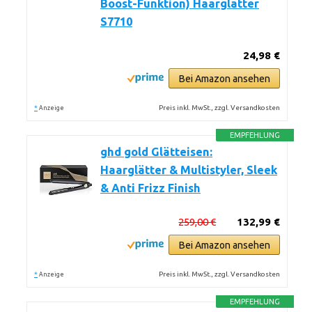
Boost-Funktion) Haarglätter
S7710
24,98 €
Bei Amazon ansehen
*
Preis inkl. MwSt., zzgl. Versandkosten
Anzeige
EMPFEHLUNG
ghd gold Glätteisen:
Haarglätter & Multistyler, Sleek
& Anti Frizz Finish
259,00 €
132,99 €
Bei Amazon ansehen
*
Preis inkl. MwSt., zzgl. Versandkosten
Anzeige
EMPFEHLUNG