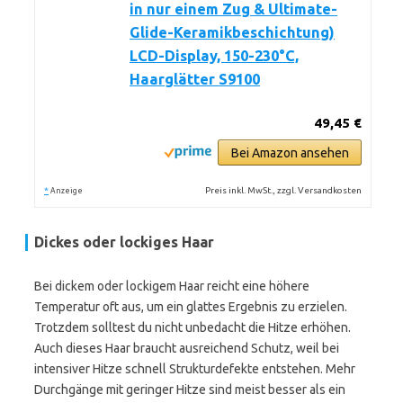
in nur einem Zug & Ultimate-
Glide-Keramikbeschichtung)
LCD-Display, 150-230°C,
Haarglätter S9100
49,45 €
Bei Amazon ansehen
*
Preis inkl. MwSt., zzgl. Versandkosten
Anzeige
Dickes oder lockiges Haar
Bei dickem oder lockigem Haar reicht eine höhere
Temperatur oft aus, um ein glattes Ergebnis zu erzielen.
Trotzdem solltest du nicht unbedacht die Hitze erhöhen.
Auch dieses Haar braucht ausreichend Schutz, weil bei
intensiver Hitze schnell Strukturdefekte entstehen. Mehr
Durchgänge mit geringer Hitze sind meist besser als ein