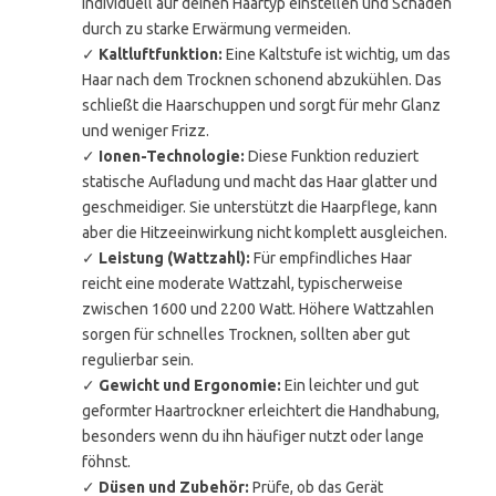
individuell auf deinen Haartyp einstellen und Schäden
durch zu starke Erwärmung vermeiden.
✓
Kaltluftfunktion:
Eine Kaltstufe ist wichtig, um das
Haar nach dem Trocknen schonend abzukühlen. Das
schließt die Haarschuppen und sorgt für mehr Glanz
und weniger Frizz.
✓
Ionen-Technologie:
Diese Funktion reduziert
statische Aufladung und macht das Haar glatter und
geschmeidiger. Sie unterstützt die Haarpflege, kann
aber die Hitzeeinwirkung nicht komplett ausgleichen.
✓
Leistung (Wattzahl):
Für empfindliches Haar
reicht eine moderate Wattzahl, typischerweise
zwischen 1600 und 2200 Watt. Höhere Wattzahlen
sorgen für schnelles Trocknen, sollten aber gut
regulierbar sein.
✓
Gewicht und Ergonomie:
Ein leichter und gut
geformter Haartrockner erleichtert die Handhabung,
besonders wenn du ihn häufiger nutzt oder lange
föhnst.
✓
Düsen und Zubehör:
Prüfe, ob das Gerät