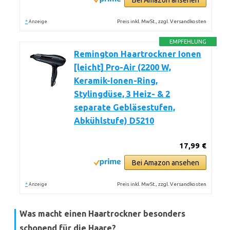
Bei Amazon ansehen
*
Preis inkl. MwSt., zzgl. Versandkosten
Anzeige
EMPFEHLUNG
Remington Haartrockner Ionen
[leicht] Pro-Air (2200 W,
Keramik-Ionen-Ring,
Stylingdüse, 3 Heiz- & 2
separate Gebläsestufen,
Abkühlstufe) D5210
17,99 €
Bei Amazon ansehen
*
Preis inkl. MwSt., zzgl. Versandkosten
Anzeige
Was macht einen Haartrockner besonders
schonend für die Haare?