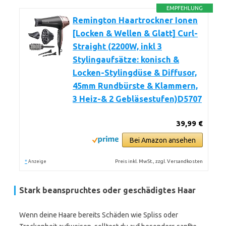
EMPFEHLUNG
Remington Haartrockner Ionen
[Locken & Wellen & Glatt] Curl-
Straight (2200W, inkl 3
Stylingaufsätze: konisch &
Locken-Stylingdüse & Diffusor,
45mm Rundbürste & Klammern,
3 Heiz-& 2 Gebläsestufen)D5707
39,99 €
Bei Amazon ansehen
*
Preis inkl. MwSt., zzgl. Versandkosten
Anzeige
Stark beanspruchtes oder geschädigtes Haar
Wenn deine Haare bereits Schäden wie Spliss oder