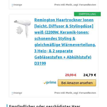
*
Preis inkl. MwSt., zzgl. Versandkosten
Anzeige
EMPFEHLUNG
Remington Haartrockner Ionen
[leicht, Diffusor & Stylingdüse]
weiß (2200W, Keramik-Ionen:
schonendes Styling &
gleichmäßige Wärmeverteilung,
3 Heiz- & 2 separate
Gebläsestufen + Abkühlstufe)
D3199
29,99 €
24,79 €
Bei Amazon ansehen
*
Preis inkl. MwSt., zzgl. Versandkosten
Anzeige
Empfindliches oder geschädigtes Haar