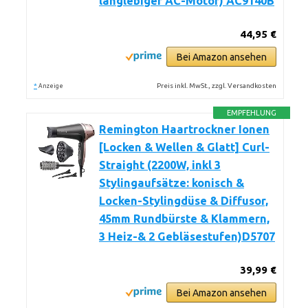
langlebiger AC-Motor) AC9140B
44,95 €
Bei Amazon ansehen
*
Preis inkl. MwSt., zzgl. Versandkosten
Anzeige
EMPFEHLUNG
Remington Haartrockner Ionen
[Locken & Wellen & Glatt] Curl-
Straight (2200W, inkl 3
Stylingaufsätze: konisch &
Locken-Stylingdüse & Diffusor,
45mm Rundbürste & Klammern,
3 Heiz-& 2 Gebläsestufen)D5707
39,99 €
Bei Amazon ansehen