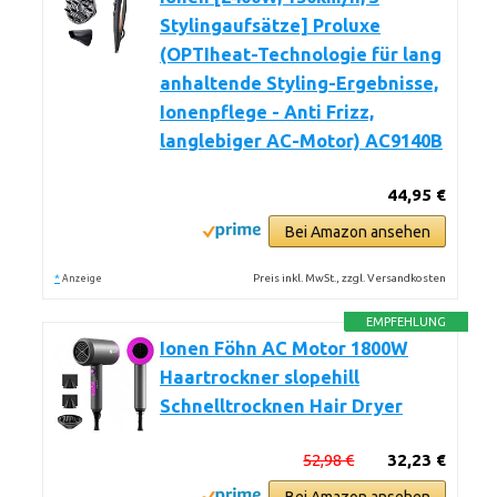
Stylingaufsätze] Proluxe
(OPTIheat-Technologie für lang
anhaltende Styling-Ergebnisse,
Ionenpflege - Anti Frizz,
langlebiger AC-Motor) AC9140B
44,95 €
Bei Amazon ansehen
*
Preis inkl. MwSt., zzgl. Versandkosten
Anzeige
EMPFEHLUNG
Ionen Föhn AC Motor 1800W
Haartrockner slopehill
Schnelltrocknen Hair Dryer
52,98 €
32,23 €