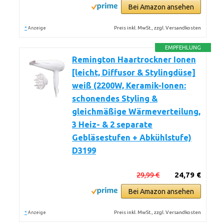
Bei Amazon ansehen
*
Preis inkl. MwSt., zzgl. Versandkosten
Anzeige
EMPFEHLUNG
Remington Haartrockner Ionen
[leicht, Diffusor & Stylingdüse]
weiß (2200W, Keramik-Ionen:
schonendes Styling &
gleichmäßige Wärmeverteilung,
3 Heiz- & 2 separate
Gebläsestufen + Abkühlstufe)
D3199
29,99 €
24,79 €
Bei Amazon ansehen
*
Preis inkl. MwSt., zzgl. Versandkosten
Anzeige